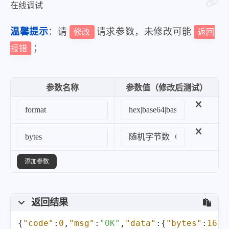
在线调试
温馨提示
：请
请求参数，未修改可能
修改
返回
；
报错
参数名称
参数值（修改后测试）
添加参数
返回结果
{
"code"
:
0
,
"msg"
:
"OK"
,
"data"
:
{
"bytes"
:
16
,
"