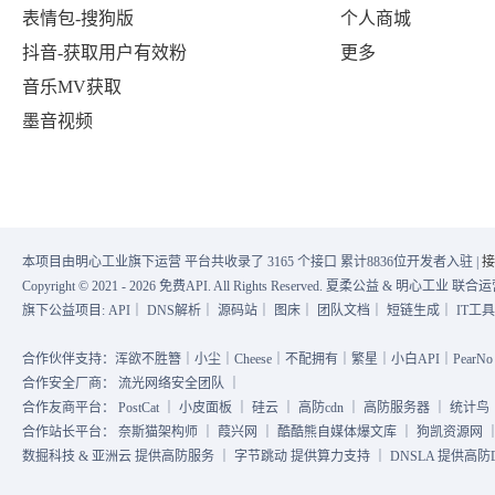
表情包-搜狗版
个人商城
抖音-获取用户有效粉
更多
音乐MV获取
墨音视频
本项目由明心工业旗下运营 平台共收录了 3165 个接口 累计8836位开发者入驻 |
接
Copyright © 2021 - 2026 免费API. All Rights Reserved. 夏柔公益 & 明心工业 
旗下公益项目:
API
｜
DNS解析
｜
源码站
｜
图床
｜
团队文档
｜
短链生成
｜
IT工
合作伙伴支持：浑欲不胜簪｜小尘｜Cheese｜不配拥有｜繁星｜小白API｜PearNo｜
合作安全厂商：
流光网络安全团队
｜
合作友商平台：
PostCat
｜
小皮面板
｜
硅云
｜
高防cdn
｜
高防服务器
｜
统计鸟
合作站长平台：
奈斯猫架构师
｜
葭兴网
｜
酷酷熊自媒体爆文库
｜
狗凯资源网
数掘科技 & 亚洲云 提供高防服务 ｜ 字节跳动 提供算力支持 ｜ DNSLA 提供高防DN