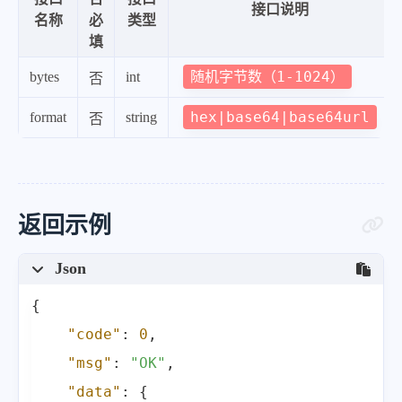
接口说明
名称
必
类型
填
随机字节数（1-1024）
bytes
int
否
hex|base64|base64url
format
string
否
返回示例
Json
{
"code"
:
0
,
"msg"
:
"OK"
,
"data"
:
{