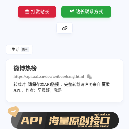
}
,
打赏站长
站长联系方式
"api_info"
:
{
"developer"
:
"尋鯨錄"
,
"blog"
:
"https://www.xunjinlu.fun
"api_platform"
:
"https://api.xunj
#
生活
99+
}
}
微博热榜
https://api.aa1.cn/doc/weiborebang.html
转载时
请保存本API链接
，完整转载请注明来自
夏柔
API
，作者：早晨好，我是