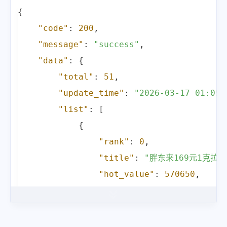
{
"code"
:
200
,
"message"
:
"success"
,
"data"
:
{
"total"
:
51
,
"update_time"
:
"2026-03-17 01:05:
"list"
:
[
{
"rank"
:
0
,
"title"
:
"胖东来169元1克拉
"hot_value"
:
570650
,
"label"
:
""
,
"url"
:
"https://s.weibo.c