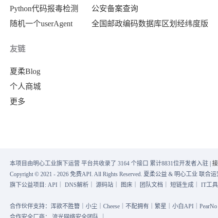
Python代码报毒检测
公安备案查询
随机一个userAgent
全国邮政编码数据库区划经纬度版
友链
夏柔Blog
个人商城
更多
本项目由明心工业旗下运营 平台共收录了 3164 个接口 累计8831位开发者入驻 |
接
Copyright © 2021 - 2026 免费API. All Rights Reserved. 夏柔公益 & 明心工业 
旗下公益项目:
API
｜
DNS解析
｜
源码站
｜
图床
｜
团队文档
｜
短链生成
｜
IT工
合作伙伴支持：浑欲不胜簪｜小尘｜Cheese｜不配拥有｜繁星｜小白API｜PearNo｜
合作安全厂商：
流光网络安全团队
｜