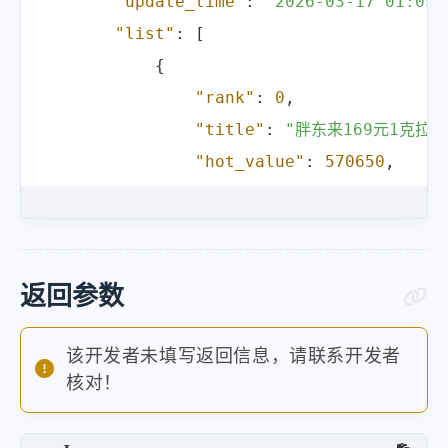
"update_time"
:
"2026-03-17 01:05:
"list"
:
[
{
"rank"
:
0
,
"title"
:
"胖东来169元1克拉
"hot_value"
:
570650
,
"label"
:
""
,
"url"
:
"https://s.weibo.c
}
,
返回参数
"api_info"
:
{
"developer"
:
"尋鯨錄"
,
该开发者未填写返回信息，请联系开发者
核对！
"blog"
:
"https://www.xunjinlu.fun
"api_platform"
:
"https://api.xunj