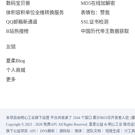
数码宝贝兽
MD5在线加解密
体积容积单位全维转换服务
表情包：赞我
QQ邮箱新通道
SSL证书检测
B站热搜榜
中国历代帝王数据获取
友链
夏柔Blog
个人商城
更多
本项目由明心工业旗下运营 平台共收录了 3164 个接口 累计8831位开发者入驻 |
接
Copyright © 2021 - 2026 免费API. All Rights Reserved. 夏柔公益 & 明心工业 
旗下公益项目:
API
｜
DNS解析
｜
源码站
｜
图床
｜
团队文档
｜
短链生成
｜
IT工