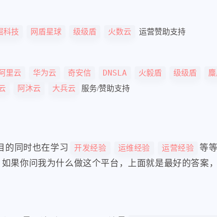
掘科技
网盾星球
级级盾
火数云
运营赞助支持
阿里云
华为云
奇安信
DNSLA
火毅盾
级级盾
麋
云
阿沐云
大兵云
服务/赞助支持
项目的同时也在学习
等
开发经验
运维经验
运营经验
，如果你问我为什么做这个平台，上面就是最好的答案