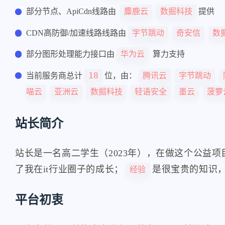
麋鹿云
数掘科技
部分节点、ApiCdn线路由
提供
字节跳动
奇安信
数
CDN高防御/加速线路线路由
华为云
部分图形处理能力接口由
算力支持
18
腾讯云
字节跳动
当前服务商总计
位，由：
喵云
亚洲云
数掘科技
轻语安全
墨云
菠萝
站长简介
站长是一名高二学生（2023年），在做这个公益
了我在it行业圈子的成长；
是很宝贵的知识
经验
平台初衷