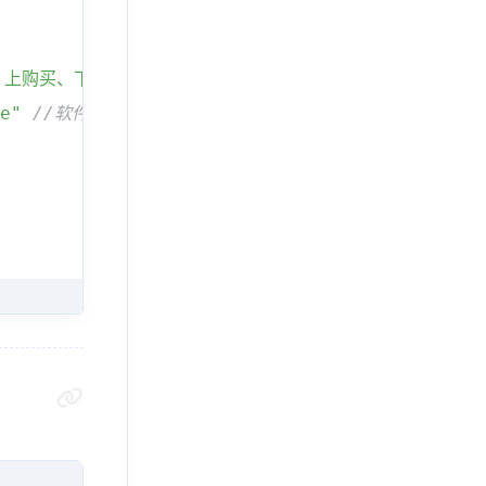
am 上购买、下载、更新、讨论、直播、创作和分享您喜欢的游戏。
e"
//软件安装包下载直链
戏适合你。"
,
api/installer/download/EpicGamesLauncherInst