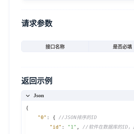
请求参数
接口名称
是否必填
返回示例
Json
{
"0"
:
{
//JSON排序的ID
"id"
:
"1"
,
//软件在数据库的ID，