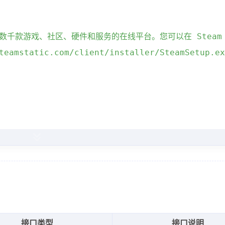
提供数千款游戏、社区、硬件和服务的在线平台。您可以在 Ste
teamstatic.com/client/installer/SteamSetup.ex
 平台游戏。. 模组、DLC 和免费游戏等你来享！. 总有一款游
lic-service-prod06.ol.epicgames.com/launcher/
//这里是链接最后更新时间，所有链接不定期更新。
接口类型
接口说明