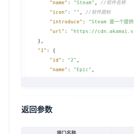
"name"
:
"Steam"
,
//软件名称
"icon"
:
""
,
//软件图标
"introduce"
:
"Steam 是一个
"url"
:
"https://cdn.akamai.s
}
,
"1"
:
{
"id"
:
"2"
,
"name"
:
"Epic"
,
"icon"
:
""
,
"introduce"
:
"下载畅玩各类 PC
"url"
:
"https://launcher-pub
}
,
返回参数
"Last_updated"
:
"2024年10月1日"
}
接口名称