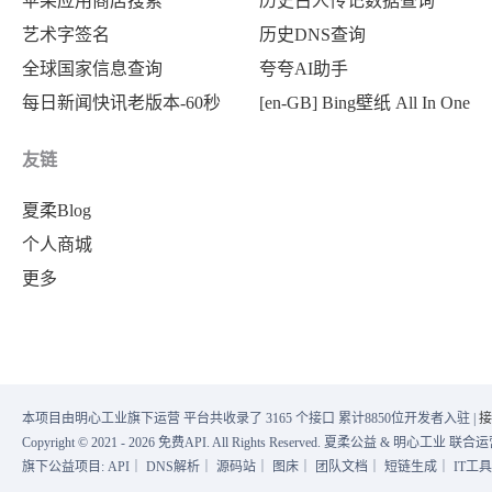
苹果应用商店搜索
历史古人传记数据查询
艺术字签名
历史DNS查询
全球国家信息查询
夸夸AI助手
每日新闻快讯老版本-60秒
[en-GB] Bing壁纸 All In One
友链
夏柔Blog
个人商城
更多
本项目由明心工业旗下运营 平台共收录了 3165 个接口 累计8850位开发者入驻 |
接
Copyright © 2021 - 2026 免费API. All Rights Reserved. 夏柔公益 & 明心工业 
旗下公益项目:
API
｜
DNS解析
｜
源码站
｜
图床
｜
团队文档
｜
短链生成
｜
IT工