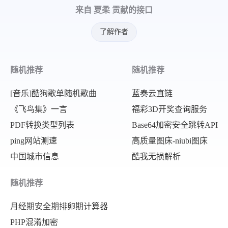
"hot"
:
"3632776"
,
来自 夏柔 贡献的接口
}
,
"desc"
:
"近期，部分新冠病毒感染者
{
"url"
:
"https:\/\/www.baidu.c
了解作者
"index"
:
6
,
"mobilUrl"
:
"https:\/\/www.ba
"title"
:
"女子高铁投喂前座萌娃被回
}
,
随机推荐
随机推荐
"pic"
:
"https://fyb-1.cdn.bce
{
"hot"
:
"4557421"
,
[音乐]酷狗歌单随机歌曲
蓝奏云直链
"index"
:
16
,
"desc"
:
""
,
《飞鸟集》一言
福彩3D开奖查询服务
"title"
:
"奶奶不会写字在银行取不出
PDF转换类型列表
Base64加密安全跳转API
"url"
:
"https://www.baidu.com
"pic"
:
"https:\/\/fyb-1.cdn.b
ping网站测速
高质量图床-niubi图床
"mobilUrl"
:
"https://www.baid
"hot"
:
"3541816"
,
中国城市信息
酷我无损解析
}
,
"desc"
:
""
,
{
"url"
:
"https:\/\/www.baidu.c
随机推荐
"index"
:
7
,
"mobilUrl"
:
"https:\/\/www.ba
月经期安全期排卵期计算器
"title"
:
"新疆暴雪1米8小伙跳雪没
}
,
PHP混淆加密
"pic"
:
"https://fyb-1.cdn.bce