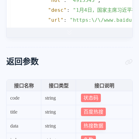
"hot"
:
"4913545"
,
"desc"
:
"1月4日，国家主席习近平
"url"
:
"https:\/\/www.baidu.c
"mobilUrl"
:
"https:\/\/www.ba
}
,
{
"index"
:
2
,
返回参数
"title"
:
"湖南邵阳县倡导春节非必要
"pic"
:
"https:\/\/fyb-2.cdn.b
接口名称
接口类型
接口说明
"hot"
:
"4964255"
,
状态码
code
string
"desc"
:
"1月5日，湖南邵阳县发布
"url"
:
"https:\/\/www.baidu.c
百度热搜
title
string
"mobilUrl"
:
"https:\/\/www.ba
热搜数据
data
string
}
,