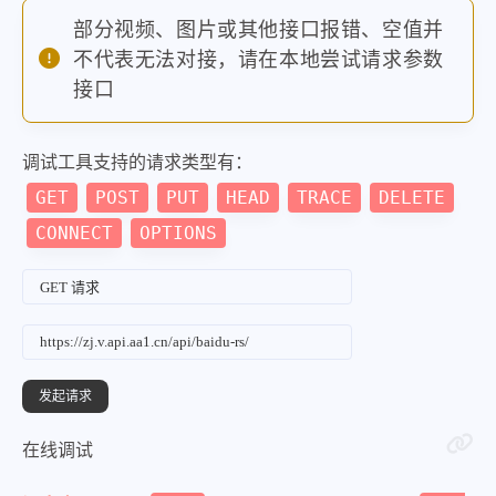
"url"
:
"https:\/\/www.baidu.c
部分视频、图片或其他接口报错、空值并
"mobilUrl"
:
"https:\/\/www.ba
不代表无法对接，请在本地尝试请求参数
}
,
接口
{
"index"
:
8
,
调试工具支持的请求类型有：
"title"
:
"98年哥哥返乡给15弟妹买
GET
POST
PUT
HEAD
TRACE
DELETE
"pic"
:
"https:\/\/fyb-1.cdn.b
CONNECT
OPTIONS
"hot"
:
"4300760"
,
"desc"
:
""
,
"url"
:
"https:\/\/www.baidu.c
"mobilUrl"
:
"https:\/\/www.ba
}
,
{
在线调试
"index"
:
9
,