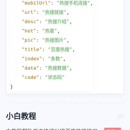
"desc"
:
"从2022到2023的这一
"mobilUrl"
:
"热搜手机连接"
,
"url"
:
"https:\/\/www.baidu.c
"url"
:
"热搜链接"
,
"mobilUrl"
:
"https:\/\/www.ba
"desc"
:
"热搜介绍"
,
}
,
"hot"
:
"热度"
,
{
"pic"
:
"热搜图片"
,
"index"
:
5
,
"title"
:
"百度热搜"
,
"title"
:
"秦刚：中美关系攸关星球的
"index"
:
"条数"
,
"pic"
:
"https:\/\/fyb-2.cdn.b
"data"
:
"热搜数据"
,
"hot"
:
"4660364"
,
"code"
:
"状态码"
"desc"
:
"4日，外交部长秦刚大使在
}
"url"
:
"https:\/\/www.baidu.c
"mobilUrl"
:
"https:\/\/www.ba
}
,
小白教程
{