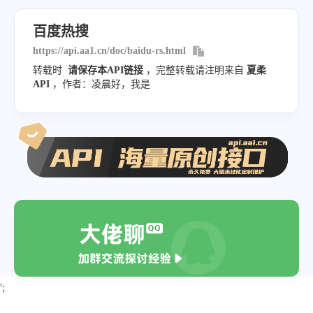
"pic"
:
"https:\/\/fyb-1.cdn.b
"mobilUrl"
:
"https://www.baid
"hot"
:
"3960054"
,
百度热搜
}
,
"desc"
:
""
,
https://api.aa1.cn/doc/baidu-rs.html
{
"url"
:
"https:\/\/www.baidu.c
转载时
请保存本API链接
，完整转载请注明来自
夏柔
"index"
:
3
,
API
，作者：凌晨好，我是
"mobilUrl"
:
"https:\/\/www.ba
"title"
:
"共青团中央连续发文点评风
}
,
"pic"
:
"https://fyb-1.cdn.bce
{
"hot"
:
"4824497"
,
"index"
:
13
,
"desc"
:
""
,
"title"
:
"地球已被太空垃圾包裹"
,
"url"
:
"https://www.baidu.com
"pic"
:
"https:\/\/fyb-1.cdn.b
"mobilUrl"
:
"https://www.baid
"hot"
:
"3893758"
,
}
,
"desc"
:
""
,
{
"url"
:
"https:\/\/www.baidu.c
"index"
:
4
,
';
"mobilUrl"
:
"https:\/\/www.ba
"title"
:
"透过烟火气看新年新消费新