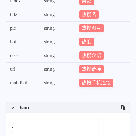
{
条数
index
string
"index"
:
3
,
热搜名
title
string
"title"
:
"共青团中央连续发文点评风
热搜图片
pic
string
"pic"
:
"https:\/\/fyb-1.cdn.b
"hot"
:
"4824497"
,
热度
hot
string
"desc"
:
""
,
热搜介绍
desc
string
"url"
:
"https:\/\/www.baidu.c
"mobilUrl"
:
"https:\/\/www.ba
热搜链接
url
string
}
,
热搜手机连接
mobilUrl
string
{
"index"
:
4
,
"title"
:
"透过烟火气看新年新消费新
Json
"pic"
:
"https:\/\/fyb-2.cdn.b
"hot"
:
"4791984"
,
{