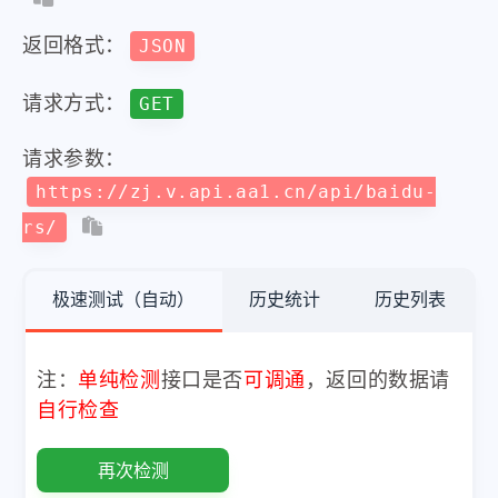
返回格式：
JSON
请求方式：
GET
请求参数：
https://zj.v.api.aa1.cn/api/baidu-
rs/
极速测试（自动）
历史统计
历史列表
注：
单纯检测
接口是否
可调通
，返回的数据请
自行检查
再次检测