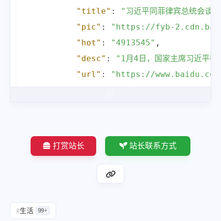
"mobilUrl"
:
"https:\/\/www.ba
"title"
:
"习近平同菲律宾总统会谈"
}
,
"pic"
:
"https://fyb-2.cdn.bce
{
"hot"
:
"4913545"
,
"index"
:
11
,
"desc"
:
"1月4日，国家主席习近平
"title"
:
"香港公布与内地通关首阶段
"url"
:
"https://www.baidu.com
"pic"
:
"https:\/\/fyb-2.cdn.b
"mobilUrl"
:
"https://www.baid
"hot"
:
"4051454"
,
}
,
"desc"
:
"5日，香港特区行政长官李
{
"url"
:
"https:\/\/www.baidu.c
"index"
:
2
,
"mobilUrl"
:
"https:\/\/www.ba
打赏站长
站长联系方式
"title"
:
"湖南邵阳县倡导春节非必要
}
,
"pic"
:
"https://fyb-2.cdn.bce
{
"hot"
:
"4964255"
,
"index"
:
12
,
"desc"
:
"1月5日，湖南邵阳县发布
"title"
:
"女生回男友家过节后决定分
#
生活
99+
"url"
:
"https://www.baidu.com