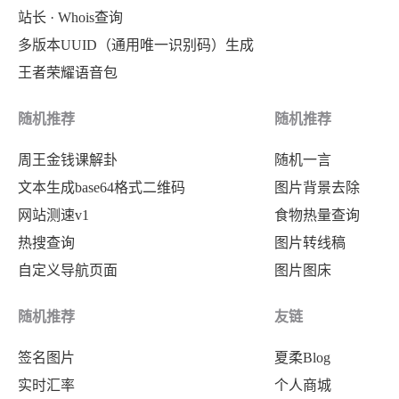
{
站长 · Whois查询
"hot"
:
"4481151"
,
"index"
:
17
,
多版本UUID（通用唯一识别码）生成
"desc"
:
""
,
"title"
:
"男子刑满释放走出看守所又
王者荣耀语音包
"url"
:
"https://www.baidu.com
"pic"
:
"https:\/\/fyb-1.cdn.b
"mobilUrl"
:
"https://www.baid
"hot"
:
"3471816"
,
随机推荐
随机推荐
}
,
"desc"
:
""
,
周王金钱课解卦
随机一言
{
"url"
:
"https:\/\/www.baidu.c
文本生成base64格式二维码
图片背景去除
"index"
:
8
,
"mobilUrl"
:
"https:\/\/www.ba
网站测速v1
食物热量查询
"title"
:
"98年哥哥返乡给15弟妹买
}
,
热搜查询
图片转线稿
"pic"
:
"https://fyb-1.cdn.bce
{
自定义导航页面
图片图床
"hot"
:
"4300760"
,
"index"
:
18
,
"desc"
:
""
,
"title"
:
"2023年这些政策影响你的
随机推荐
友链
"url"
:
"https://www.baidu.com
"pic"
:
"https:\/\/fyb-2.cdn.b
签名图片
夏柔Blog
"mobilUrl"
:
"https://www.baid
"hot"
:
"3333727"
,
实时汇率
个人商城
}
,