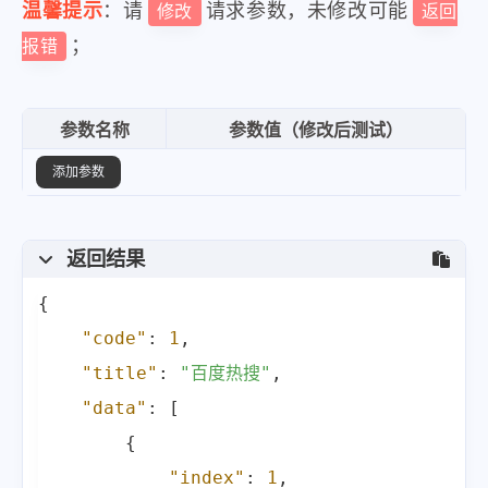
"title"
:
"安徽“药神”秦才东获刑后发
温馨提示
：请
请求参数，未修改可能
修改
返回
"pic"
:
"https:\/\/fyb-1.cdn.b
；
报错
"hot"
:
"4264704"
,
"desc"
:
""
,
参数名称
参数值（修改后测试）
"url"
:
"https:\/\/www.baidu.c
添加参数
"mobilUrl"
:
"https:\/\/www.ba
}
,
{
返回结果
"index"
:
10
,
{
"title"
:
"亚马逊将裁员逾17000人"
"code"
:
1
,
"pic"
:
"https:\/\/fyb-1.cdn.b
"title"
:
"百度热搜"
,
"hot"
:
"4173881"
,
"data"
:
[
"desc"
:
""
,
{
"url"
:
"https:\/\/www.baidu.c
"index"
:
1
,