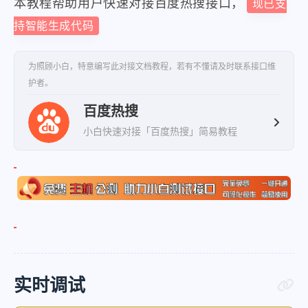
"index"
:
6
,
本教程帮助用户快速对接百度热搜接口，
现已支
"title"
:
"女子高铁投喂前座萌娃被回
持智能生成代码
"pic"
:
"https:\/\/fyb-1.cdn.b
"hot"
:
"4557421"
,
为照顾小白，特意编写此对接文档教程，若有不懂请及时联系接口维
护者。
"desc"
:
""
,
"url"
:
"https:\/\/www.baidu.c
百度热搜
"mobilUrl"
:
"https:\/\/www.ba
小白快速对接「百度热搜」简易教程
}
,
{
"index"
:
7
,
"title"
:
"新疆暴雪1米8小伙跳雪没
"pic"
:
"https:\/\/fyb-1.cdn.b
"hot"
:
"4481151"
,
实时调试
"desc"
:
""
,