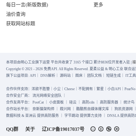
"desc"
:
"岁末年初，多部委召开工作
每日一言(新版数据)
更多
{
"url"
:
"https:\/\/www.baidu.c
油价查询
"index"
:
9
,
"mobilUrl"
:
"https:\/\/www.ba
获取网站标题
"title"
:
"安徽“药神”秦才东获刑后发
}
,
"pic"
:
"https://fyb-1.cdn.bce
{
"hot"
:
"4264704"
,
"index"
:
19
,
"desc"
:
""
,
"title"
:
"法律明令禁止未成年人进KT
本项目由明心工业旗下运营 平台共收录了 3165 个接口 累计8836位开发者入驻 |
接
"url"
:
"https://www.baidu.com
"pic"
:
"https:\/\/fyb-1.cdn.b
Copyright © 2021 - 2026 免费API. All Rights Reserved. 夏柔公益 & 明心工业 
"mobilUrl"
:
"https://www.baid
旗下公益项目:
API
｜
DNS解析
｜
源码站
｜
图床
｜
团队文档
｜
短链生成
｜
IT工
"hot"
:
"3202971"
,
}
,
"desc"
:
""
,
合作伙伴支持：浑欲不胜簪｜小尘｜Cheese｜不配拥有｜繁星｜小白API｜PearNo｜
{
合作安全厂商：
流光网络安全团队
｜
"url"
:
"https:\/\/www.baidu.c
合作友商平台：
PostCat
｜
小皮面板
｜
硅云
｜
高防cdn
｜
高防服务器
｜
统计鸟
"index"
:
10
,
"mobilUrl"
:
"https:\/\/www.ba
合作站长平台：
奈斯猫架构师
｜
葭兴网
｜
酷酷熊自媒体爆文库
｜
狗凯资源网
"title"
:
"亚马逊将裁员逾17000人"
数掘科技 & 亚洲云 提供高防服务 ｜ 字节跳动 提供算力支持 ｜ DNSLA 提供高防DN
}
,
"pic"
:
"https://fyb-1.cdn.bce
{
QQ群
关于
辽ICP备19017037号
"hot"
:
"4173881"
,