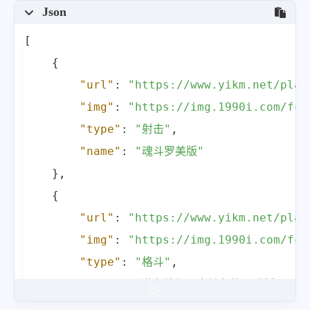
Json
[
{
"url"
:
"https://www.yikm.net/play
"img"
:
"https://img.1990i.com/fcp
"type"
:
"射击"
,
"name"
:
"魂斗罗美版"
}
,
{
"url"
:
"https://www.yikm.net/play
"img"
:
"https://img.1990i.com/fcp
"type"
:
"格斗"
,
"name"
:
"激龟快打忍者神龟格斗欧版"
}
,