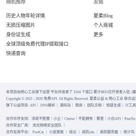
随机推荐
友链
历史人物年轮详情
夏柔Blog
无损压缩图片
个人商城
身份证生成
更多
全球顶级免费代理IP提取接口
快递查询
本项目由明心工业旗下运营 平台共收录了 3164 个接口 累计8831位开发者入驻 |
接
Copyright © 2021 - 2026 免费API. All Rights Reserved. 夏柔公益 & 明心工业 
旗下公益项目:
API
｜
DNS解析
｜
源码站
｜
图床
｜
团队文档
｜
短链生成
｜
IT工
合作伙伴支持：浑欲不胜簪｜小尘｜Cheese｜不配拥有｜繁星｜小白API｜PearNo｜
合作安全厂商：
流光网络安全团队
｜
合作友商平台：
PostCat
｜
小皮面板
｜
硅云
｜
高防cdn
｜
高防服务器
｜
统计鸟