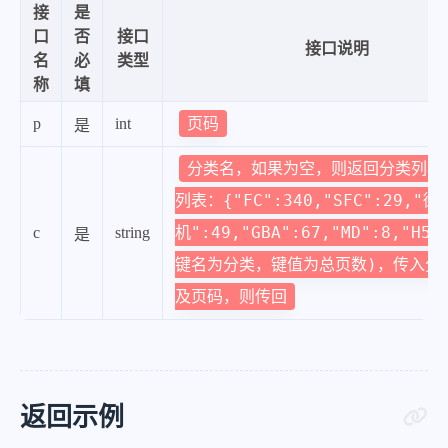
接
是
口
否
接口
接口说明
名
必
类型
称
填
页码
p
int
是
分类名，如果为空，则返回分类列表
列表：{"FC":340,"SFC":29,"街
机":49,"GBA":67,"MD":8,"H5"
c
string
是
键名为分类，键值为总页数)，传入分
及页码，则传回
返回示例