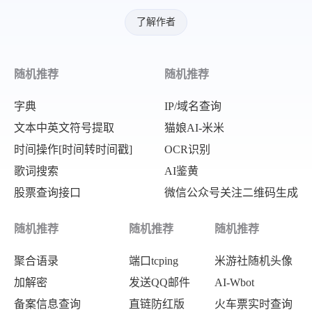
了解作者
随机推荐
随机推荐
字典
IP/域名查询
文本中英文符号提取
猫娘AI-米米
时间操作[时间转时间戳]
OCR识别
歌词搜索
AI鉴黄
股票查询接口
微信公众号关注二维码生成
随机推荐
随机推荐
随机推荐
聚合语录
端口tcping
米游社随机头像
加解密
发送QQ邮件
AI-Wbot
备案信息查询
直链防红版
火车票实时查询