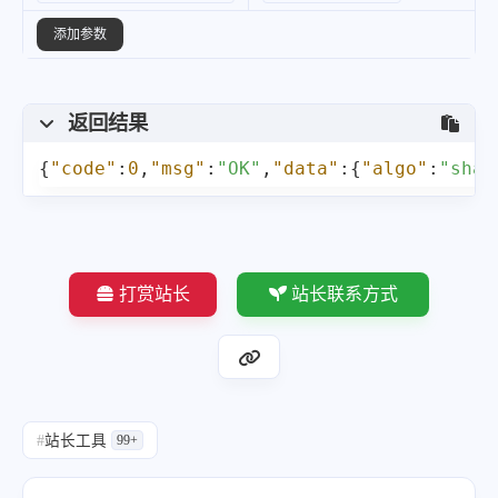
添加参数
返回结果
{
"code"
:
0
,
"msg"
:
"OK"
,
"data"
:
{
"algo"
:
"sha2
打赏站长
站长联系方式
#
站长工具
99+