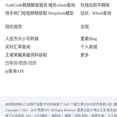
AuthCode数据解密服务
域名whois查询
在线玩和平精英
快手热门短视频榜获取
DeepSeek模型
站长 · Whois查询
随机推荐
友链
人民币大小写转换
夏柔Blog
实时汇率查询
个人商城
王者荣耀英雄资料获取
更多
万年历/农历/日历
ip查询API
本项目由明心工业旗下运营 平台共收录了 3165 个接口 累计8836位开发者入驻 |
接
Copyright © 2021 - 2026 免费API. All Rights Reserved. 夏柔公益 & 明心工业 
旗下公益项目:
API
｜
DNS解析
｜
源码站
｜
图床
｜
团队文档
｜
短链生成
｜
IT工