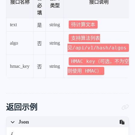
接口名称
接口说明
必
类型
填
待计算文本
text
string
是
支持算法列表
algo
string
否
见/api/v1/hash/algos
HMAC key（可选，不为空
hmac_key
string
否
则使用 HMAC）
返回示例
Json
{