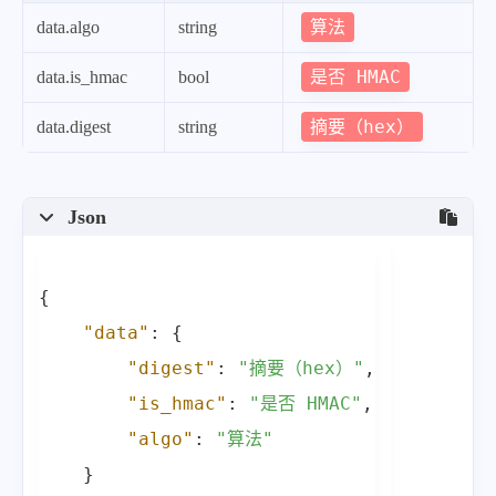
算法
data.algo
string
是否 HMAC
data.is_hmac
bool
摘要（hex）
data.digest
string
Json
{
"data"
:
{
"digest"
:
"摘要（hex）"
,
"is_hmac"
:
"是否 HMAC"
,
"algo"
:
"算法"
}