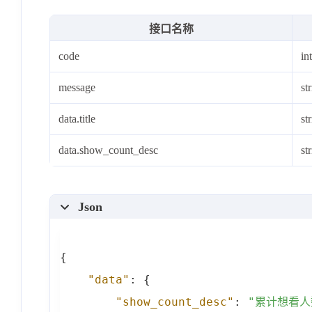
"movie_id"
:
1142033
,
接口名称
"movie_name"
:
"疯狂动
code
in
"release_info"
:
"上映
"box_office"
:
"9117.
message
st
"box_office_unit"
:
"
data.title
st
"box_office_desc"
:
"
"box_office_rate"
:
"
data.show_count_desc
st
"split_box_office"
:
"split_box_office_un
Json
"split_box_office_de
"split_box_office_ra
{
"show_count"
:
275650
"data"
:
{
"show_count_rate"
:
"
"show_count_desc"
:
"累计想看人
"avg_show_view"
:
"8.