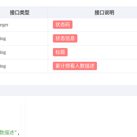
接口类型
接口说明
物城2"
,
状态码
teger
2天"
,
44"
,
状态信息
ring
万"
,
标题
ring
9117.44万"
,
88.2%"
,
累计想看人数描述
ring
"8183.55"
,
it"
:
"万"
,
sc"
:
"8183.55万"
,
te"
:
"87.6%"
,
,
67.3%"
,
数描述"
,
2"
,