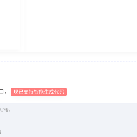
7%"
,
32亿"
,
:
"2.97亿"
代"
,
6天"
,
0"
,
口，
现已支持智能生成代码
万"
,
452.90万"
,
维护者。
4.3%"
,
"445.31"
,
程
it"
:
"万"
,