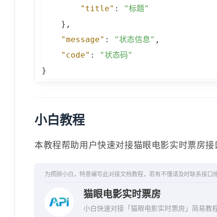
"title"
:
"标题"
"avg_seat_view"
:
"5.
}
,
"sum_box_desc"
:
"3.
"message"
:
"状态信息"
,
"sum_split_box_desc"
"code"
:
"状态码"
}
,
}
{
"movie_id"
:
1504105
,
"movie_name"
:
"狂野时
小白教程
"release_info"
:
"上映
"box_office"
:
"452.9
本教程帮助用户快速对接猫眼电影实时票房接
"box_office_unit"
:
"
"box_office_desc"
:
"
为照顾小白，特意编写此对接文档教程，若有不懂请及时联系接口
"box_office_rate"
:
"
猫眼电影实时票房
"split_box_office"
:
小白快速对接「猫眼电影实时票房」简易教
"split_box_office_un