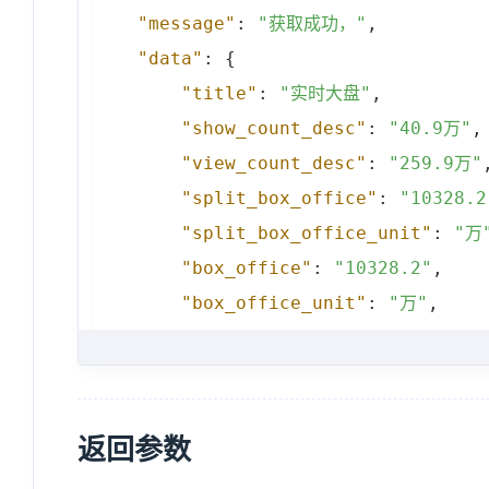
"message"
:
"获取成功，"
,
"data"
:
{
"title"
:
"实时大盘"
,
"show_count_desc"
:
"40.9万"
,
"view_count_desc"
:
"259.9万"
"split_box_office"
:
"10328.2
"split_box_office_unit"
:
"万
"box_office"
:
"10328.2"
,
"box_office_unit"
:
"万"
,
"update_gap_second"
:
5
,
"updated"
:
"2025-11-27 15:50
"updated_at"
:
1764229839991
,
"list"
:
[
返回参数
{