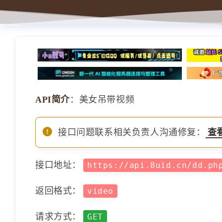
API简介
：美女吊带视频
接口问题联系相关负责人沟通修复：
查
接口地址：
https://api.8uid.cn/dd.p
返回格式：
video
请求方式：
GET