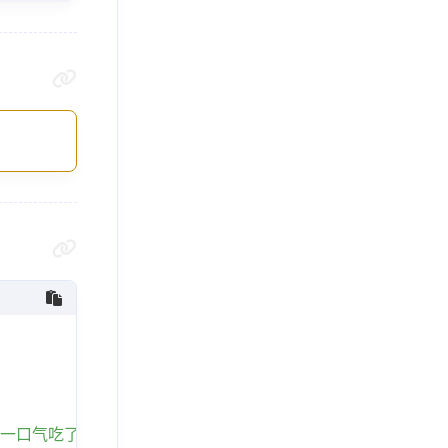
一口气吃了半碟问老婆：“这菜牙太好吃了，还放了土豆调料。老