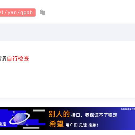
wl/yan/qpdh
据请
自行检查