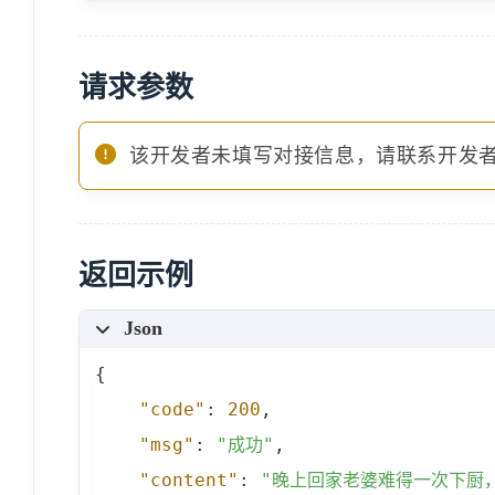
请求参数
该开发者未填写对接信息，请联系开发
返回示例
Json
{
"code"
:
200
,
"msg"
:
"成功"
,
"content"
:
"晚上回家老婆难得一次下厨