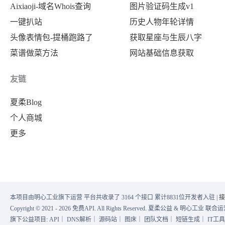
Aixiaoji-域名Whois查询
图片验证码生成v1
一键扒站
历史人物年轮详情
头像表情包-提桶跑路了
获取星座与生辰八字
菜谱做菜方法
网站基础信息获取
友链
夏柔Blog
个人商城
更多
本项目由明心工业旗下运营 平台共收录了 3164 个接口 累计8831位开发者入驻 |
接
Copyright © 2021 - 2026 免费API. All Rights Reserved. 夏柔公益 & 明心工业 
旗下公益项目:
API
｜
DNS解析
｜
源码站
｜
图床
｜
团队文档
｜
短链生成
｜
IT工