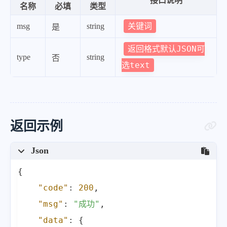
接口说明
名称
必填
类型
关键词
msg
string
是
返回格式默认JSON可
type
string
否
选text
返回示例
Json
{
"code"
:
200
,
"msg"
:
"成功"
,
"data"
:
{