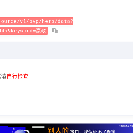
source/v1/pvp/hero/data?
1d4a&keyword=嬴政
据请
自行检查