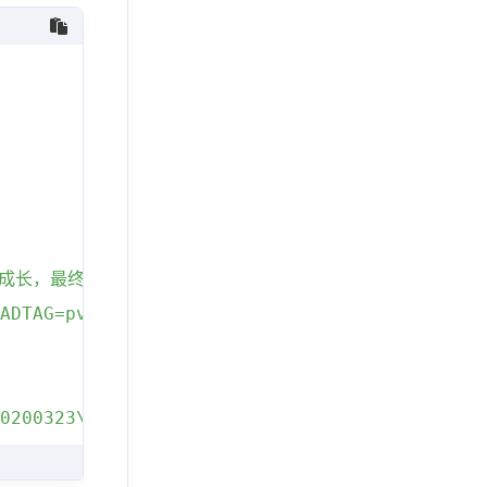
同成长，最终击退吞噬玄雍的血族军队，重振秩序。血族力量无独
ADTAG=pvp.storyweb"
,
0200323\/9558902611675.jpg"
,
0200323\/278721395811583.jpg"
,