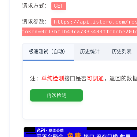
请求方式：
GET
请求参数：
https://api.istero.com/re
token=0c17bf1b49ca7333483ffcbebe20
极速测试（自动）
历史统计
历史列表
注：
单纯检测
接口是否
可调通
，返回的数
再次检测