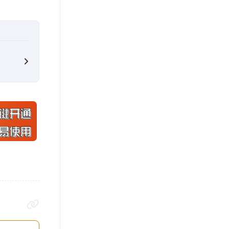
os\/\/music\/20200115\/3af620af68e595128421c
os\/\/music\/20200115\/f90cdc06d2a3bb2f078e2
os\/\/music\/20200116\/f2912a4b70cb6950fbbda
os\/\/music\/20200115\/993c76510d2457de17b1a