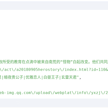
政所受的教育在点滴中被来自南荒的“怪物”白起改变。他们共
\/act\/a20180905herostory\/index.html?id=110&
星|暗夜贵公子|优雅恋人|白昼王子|玄雷天君"
,
eb-img.qq.com\/upload\/webplat\/info\/yxzj\/2
eb-img.qq.com\/upload\/webplat\/info\/yxzj\/2