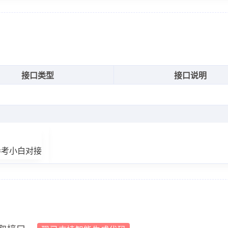
世界。"
,
game.gtimg.cn\/images\/yxzj\/zlkdatasys\/audi
接口类型
接口说明
演。"
,
game.gtimg.cn\/images\/yxzj\/zlkdatasys\/audi
参考小白对接
近。"
,
game.gtimg.cn\/images\/yxzj\/zlkdatasys\/audi