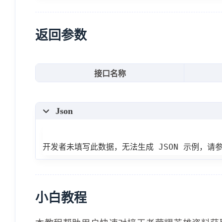
"voice_data"
:
[
{
"text"
:
"天上天下，共同
返回参数
"voice"
:
"https:\/\/
}
,
接口名称
{
"text"
:
"黑色，光明的预
Json
"voice"
:
"https:\/\/
}
,
{
开发者未填写此数据，无法生成 JSON 示例，请
"text"
:
"走近些，但别太
"voice"
:
"https:\/\/
}
,
小白教程
{