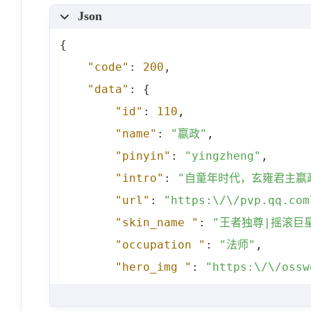
Json
{
"code"
:
200
,
"data"
:
{
"id"
:
110
,
"name"
:
"嬴政"
,
"pinyin"
:
"yingzheng"
,
"intro"
:
"自童年时代，玄雍君主嬴
"url"
:
"https:\/\/pvp.qq.com
"skin_name "
:
"王者独尊|摇滚巨
"occupation "
:
"法师"
,
"hero_img "
:
"https:\/\/ossw
"face_img "
:
"https:\/\/ossw