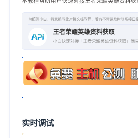
"text"
:
"在你们行动起
本教程帮助用户快速对接王者荣耀英雄资料获
"voice"
:
"https:\/\/
}
,
为照顾小白，特意编写此对接文档教程，若有不懂请及时联系接口
{
王者荣耀英雄资料获取
"text"
:
"律法不是被制
小白快速对接「王者荣耀英雄资料获取」简
"voice"
:
"https:\/\/
}
,
{
"text"
:
"别相信人的善良
"voice"
:
"https:\/\/
}
,
{
"text"
:
"向所有人显现
实时调试
"voice"
:
"https:\/\/