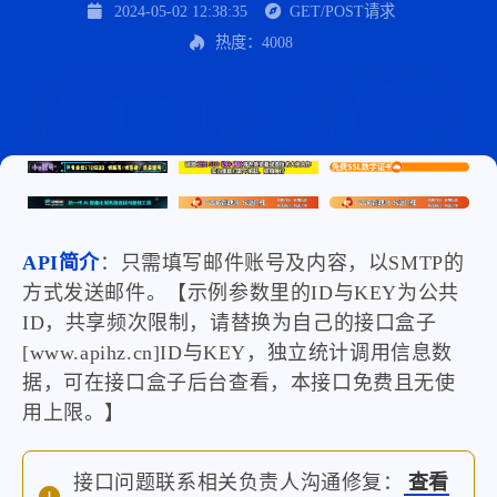
2024-05-02 12:38:35
GET/POST请求
热度：4008
API简介
：只需填写邮件账号及内容，以SMTP的
方式发送邮件。【示例参数里的ID与KEY为公共
ID，共享频次限制，请替换为自己的接口盒子
[www.apihz.cn]ID与KEY，独立统计调用信息数
据，可在接口盒子后台查看，本接口免费且无使
用上限。】
接口问题联系相关负责人沟通修复：
查看