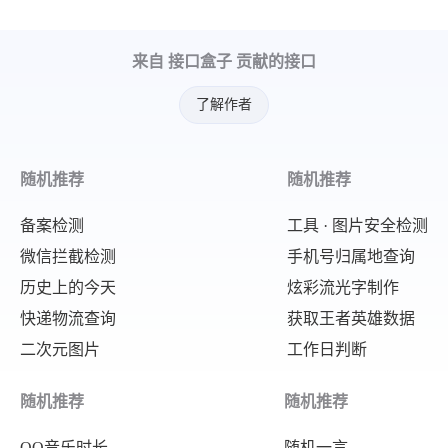
来自 接口盒子 贡献的接口
了解作者
随机推荐
随机推荐
备案检测
工具 · 图片安全检测
微信拦截检测
手机号归属地查询
历史上的今天
炫彩流光字制作
快递物流查询
获取王者英雄数据
二次元图片
工作日判断
随机推荐
随机推荐
QQ音乐时长
随机一言