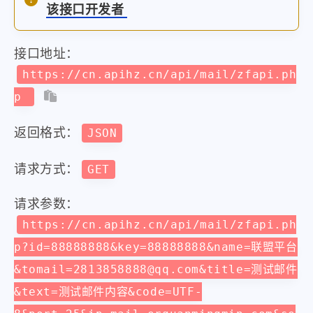
该接口开发者
接口地址：
https://cn.apihz.cn/api/mail/zfapi.ph
p
返回格式：
JSON
请求方式：
GET
请求参数：
https://cn.apihz.cn/api/mail/zfapi.ph
p?id=88888888&key=88888888&name=联盟平台
&tomail=2813858888@qq.com&title=测试邮件
&text=测试邮件内容&code=UTF-