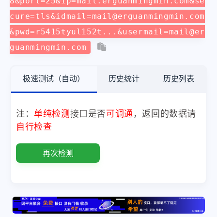
8&port=25&ip=mail.erguanmingmin.com&se
cure=tls&idmail=mail@erguanmingmin.com
&pwd=r5415tyul152t...&usermail=mail@er
guanmingmin.com
极速测试（自动）
历史统计
历史列表
注：
单纯检测
接口是否
可调通
，返回的数据请
自行检查
再次检测