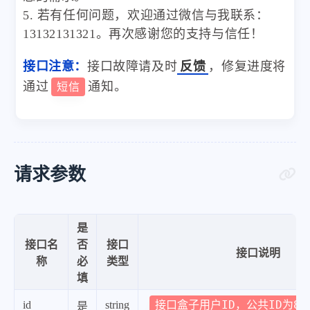
5. 若有任何问题，欢迎通过微信与我联系：
13132131321。再次感谢您的支持与信任！
接口注意：
接口故障请及时
反馈
，修复进度将
通过
通知。
短信
请求参数
是
接口名
否
接口
接口说明
称
必
类型
填
接口盒子用户ID，公共ID为888
id
string
是