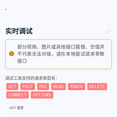
实时调试
部分视频、图片或其他接口报错、空值并
不代表无法对接，请在本地尝试请求参数
接口
调试工具支持的请求类型有：
GET
POST
PUT
HEAD
TRACE
DELETE
CONNECT
OPTIONS