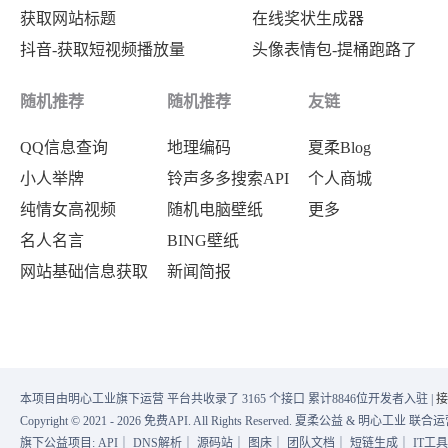
获取网站标题
在线奖状生成器
抖音-获取短视频播放量
头像表情包-提桶跑路了
随机推荐
随机推荐
友链
QQ信息查询
地理编码
夏柔Blog
小人举牌
铃声多多搜索API
个人商城
纯情女高视频
随机电脑壁纸
更多
名人名言
BING壁纸
网站基础信息获取
新闻简报
本项目由明心工业旗下运营 平台共收录了 3165 个接口 累计8846位开发者入驻 |
接
Copyright © 2021 - 2026 免费API. All Rights Reserved. 夏柔公益 & 明心工业 
旗下公益项目:
API
｜
DNS解析
｜
源码站
｜
图床
｜
团队文档
｜
短链生成
｜
IT工