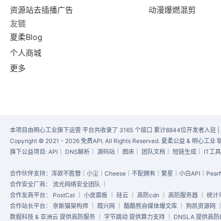
资源站去插播广告
动漫爆燃混剪
友链
夏柔Blog
个人商城
更多
本项目由明心工业旗下运营 平台共收录了 3165 个接口 累计8844位开发者入驻 |
Copyright © 2021 - 2026 免费API. All Rights Reserved. 夏柔公益 & 明
旗下公益项目:
API
｜
DNS解析
｜
源码站
｜
图床
｜
团队文档
｜
短链生成
｜
IT工
合作伙伴支持：浑欲不胜簪｜小尘｜Cheese｜不配拥有｜繁星｜小白API｜PearN
合作安全厂商：
流光网络安全团队
｜
合作友商平台：
PostCat
｜
小皮面板
｜
硅云
｜
高防cdn
｜
高防服务器
｜
统计
合作站长平台：
奈斯猫架构师
｜
葭兴网
｜
酷酷熊自媒体爆文库
｜
狗凯资源网
数掘科技 & 亚洲云 提供高防服务 ｜ 字节跳动 提供算力支持 ｜ DNSLA 提供高防D