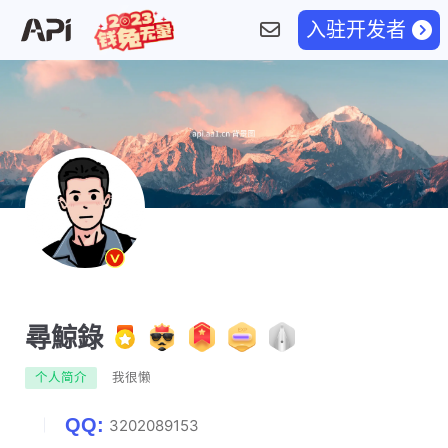
入驻开发者
尋鯨錄
个人简介
我很懒
QQ:
3202089153