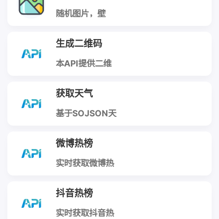
随机图片，壁
纸，高清，电脑
横屏壁纸
生成二维码
本API提供二维
码生成功能。支
持生成PNG位图
或SVG矢量格式
获取天气
的二维码，可自
定义尺寸、纠错
级别、边框宽度
基于SOJSON天
等参数。适用于
气API封装的
需要集成二维码
PHP代理接口，
生成功能的Web
支持**城市名称
微博热榜
应用、移动应用
查询**和**城市
或第三方系统。
ID查询**两种方
式。自动将城市
实时获取微博热
名称转换为对应
搜榜单数据，返
的城市代码，无
回当前热门话题
需手动查找城市
排行、热度值、
抖音热榜
ID。
标签等信息。数
据来源于微博官
方热搜接口，支
实时获取抖音热