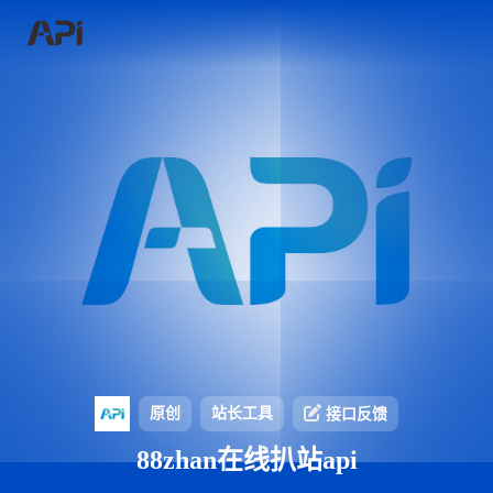
原创
站长工具
接口反馈
88zhan在线扒站api