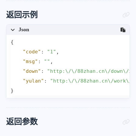
返回示例
Json
{
"code"
:
"1"
,
"msg"
:
""
,
"down"
:
"http:\/\/88zhan.cn\/down\/xa
"yulan"
:
"http:\/\/88zhan.cn\/work\/x
}
返回参数