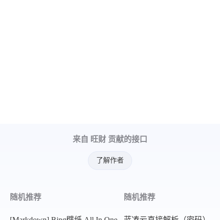
来自 旺财 贡献的接口
了解作者
随机推荐
随机推荐
[Markdown] Bing壁纸 All In One
蓝凑云直接解析（密码）