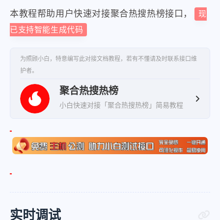
"title"
:
"女子求职背调“亮黄灯”被拒
本教程帮助用户快速对接聚合热搜热榜接口，
现
"desc"
:
""
,
已支持智能生成代码
"pic"
:
"https:\/\/fyb-2.cdn.b
"url"
:
"https:\/\/www.baidu.c
为照顾小白，特意编写此对接文档教程，若有不懂请及时联系接口维
护者。
"hot"
:
"771.2万"
,
聚合热搜热榜
"mobilUrl"
:
"https:\/\/www.ba
小白快速对接「聚合热搜热榜」简易教程
}
,
{
"index"
:
4
,
"title"
:
"阅兵场内外这些年轻人为何
"desc"
:
""
,
"pic"
:
"https:\/\/fyb-2.cdn.b
"url"
:
"https:\/\/www.baidu.c
实时调试
"hot"
:
"761.8万"
,