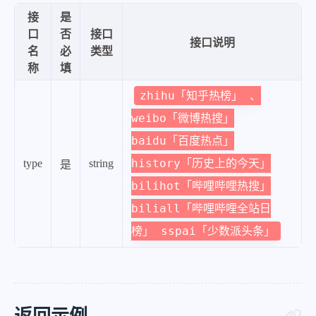
接
是
口
否
接口
接口说明
名
必
类型
称
填
zhihu「知乎热榜」 、
weibo「微博热搜」
baidu「百度热点」
history「历史上的今天」
type
string
是
bilihot「哔哩哔哩热搜」
biliall「哔哩哔哩全站日
榜」 sspai「少数派头条」