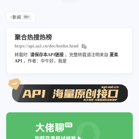
"title"
:
"易会满任期内3000点20次
"pic"
:
"https:\/\/fyb-2.cdn.b
"desc"
:
""
,
#
新闻
"url"
:
"https:\/\/www.baidu.c
99+
"pic"
:
"https:\/\/fyb-2.cdn.b
"hot"
:
"713.6万"
,
"url"
:
"https:\/\/www.baidu.c
聚合热搜热榜
"mobilUrl"
:
"https:\/\/www.ba
"hot"
:
"780.8万"
,
https://api.aa1.cn/doc/hotlist.html
}
,
"mobilUrl"
:
"https:\/\/www.ba
转载时
请保存本API链接
，完整转载请注明来自
夏柔
{
}
,
API
，作者：中午好，我是
"index"
:
10
,
{
"title"
:
"耿爽：这样的美国不受欢迎
"index"
:
3
,
"desc"
:
""
,
"title"
:
"女子求职背调“亮黄灯”被拒
"pic"
:
"https:\/\/fyb-2.cdn.b
"desc"
:
""
,
"url"
:
"https:\/\/www.baidu.c
"pic"
:
"https:\/\/fyb-2.cdn.b
"hot"
:
"704.8万"
,
"url"
:
"https:\/\/www.baidu.c
"mobilUrl"
:
"https:\/\/www.ba
"hot"
:
"771.2万"
,
}
,