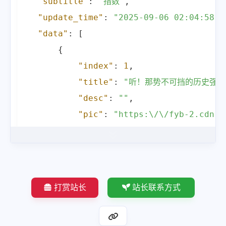
"subtitle"
:
"指数"
,
}
,
"update_time"
:
"2025-09-06 02:04:58"
,
{
"data"
:
[
"index"
:
8
,
{
"title"
:
"误将眼镜王蛇当无毒蛇男子
"index"
:
1
,
"desc"
:
""
,
"title"
:
"听！那势不可挡的历史强音
"pic"
:
"https:\/\/fyb-2.cdn.b
"desc"
:
""
,
"url"
:
"https:\/\/www.baidu.c
"pic"
:
"https:\/\/fyb-2.cdn.b
"hot"
:
"723.7万"
,
"url"
:
"https:\/\/www.baidu.c
"mobilUrl"
:
"https:\/\/www.ba
"hot"
:
"790.4万"
,
}
,
"mobilUrl"
:
"https:\/\/www.ba
{
}
,
打赏站长
站长联系方式
"index"
:
9
,
{
"title"
:
"特朗普：我们好像把俄印输
"index"
:
2
,
"desc"
:
""
,