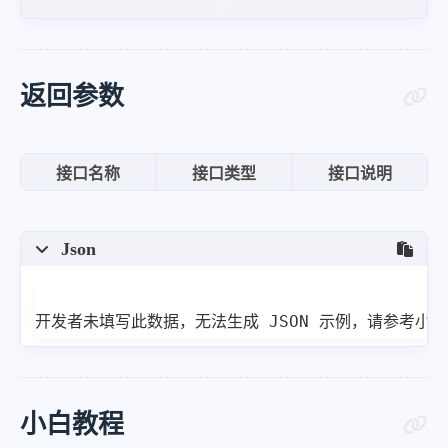
"hot"
:
"790.4万"
,
"mobilUrl"
:
"https:\/\/www.ba
}
,
返回参数
{
"index"
:
2
,
接口名称
接口类型
接口说明
"title"
:
"易会满任期内3000点20次
"desc"
:
""
,
Json
"pic"
:
"https:\/\/fyb-2.cdn.b
"url"
:
"https:\/\/www.baidu.c
"hot"
:
"780.8万"
,
开发者未填写此数据，无法生成 JSON 示例，请参考小
"mobilUrl"
:
"https:\/\/www.ba
}
,
{
小白教程
"index"
:
3
,