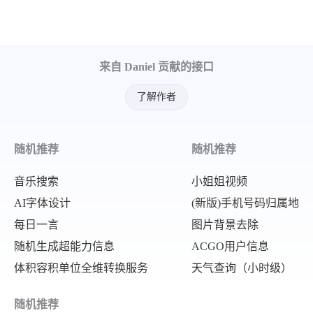
"desc"
:
""
,
"url"
:
"https:\/\/www.baidu.c
"pic"
:
"https:\/\/fyb-2.cdn.b
"hot"
:
"684.9万"
,
"url"
:
"https:\/\/www.baidu.c
"mobilUrl"
:
"https:\/\/www.ba
来自 Daniel 贡献的接口
"hot"
:
"752.1万"
,
}
,
"mobilUrl"
:
"https:\/\/www.ba
了解作者
{
}
,
"index"
:
13
,
{
随机推荐
随机推荐
"title"
:
"中元节为何又称孝亲节"
,
"index"
:
6
,
"desc"
:
""
,
"title"
:
"易会满8月底被查家人被一
音乐搜索
小姐姐视频
"pic"
:
"https:\/\/fyb-2.cdn.b
"desc"
:
""
,
AI字体设计
(新版)手机号码归属地
"url"
:
"https:\/\/www.baidu.c
每日一言
图片背景去除
"pic"
:
"https:\/\/fyb-2.cdn.b
"hot"
:
"675.7万"
,
随机生成超能力信息
ACGO用户信息
"url"
:
"https:\/\/www.baidu.c
"mobilUrl"
:
"https:\/\/www.ba
体积容积单位全维转换服务
天气查询（小时级）
"hot"
:
"742.8万"
,
}
,
"mobilUrl"
:
"https:\/\/www.ba
随机推荐
{