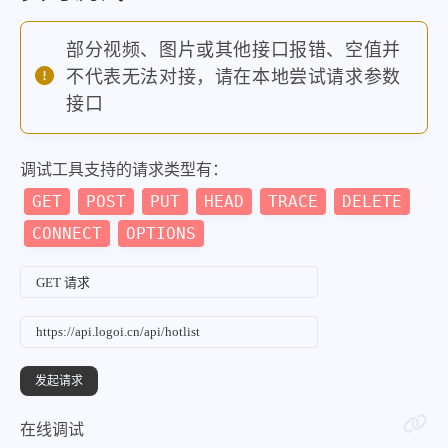
"mobilUrl"
:
"https:\/\/www.ba
部分视频、图片或其他接口报错、空值并
}
,
不代表无法对接，请在本地尝试请求参数
{
接口
"index"
:
5
,
"title"
:
"厦航飞机起飞滑行时急刹旅
调试工具支持的请求类型有：
"desc"
:
""
,
GET
POST
PUT
HEAD
TRACE
DELETE
"pic"
:
"https:\/\/fyb-2.cdn.b
CONNECT
OPTIONS
"url"
:
"https:\/\/www.baidu.c
"hot"
:
"752.1万"
,
"mobilUrl"
:
"https:\/\/www.ba
}
,
{
"index"
:
6
,
在线调试
"title"
:
"易会满8月底被查家人被一