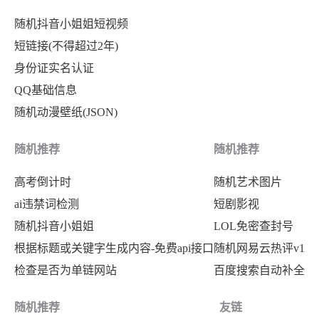
}
,
"index"
:
14
,
随机抖音小姐姐短视频
{
"title"
:
"为什么年轻人爱上给古人扫
短链接(不得超过2年)
"index"
:
7
,
"desc"
:
""
,
身份证实名认证
"title"
:
"韩议员访华观礼阅兵后猛批
"pic"
:
"https:\/\/fyb-2.cdn.b
QQ基础信息
"desc"
:
""
,
"url"
:
"https:\/\/www.baidu.c
随机动漫壁纸(JSON)
"pic"
:
"https:\/\/fyb-2.cdn.b
"hot"
:
"666.5万"
,
"url"
:
"https:\/\/www.baidu.c
随机推荐
随机推荐
"mobilUrl"
:
"https:\/\/www.ba
"hot"
:
"733万"
,
}
,
高考倒计时
随机艺术图片
"mobilUrl"
:
"https:\/\/www.ba
{
ai违禁词检测
短剧影视
}
,
"index"
:
15
,
随机抖音小姐姐
LOL免密查封号
{
"title"
:
"九三阅兵“神级镜头”是这
根据标题或关键字生成内容-免费api接口
随机网易云热评v1
"index"
:
8
,
"desc"
:
""
,
检查是否为单链网站
百度搜索自动补全
"title"
:
"误将眼镜王蛇当无毒蛇男子
"pic"
:
"https:\/\/fyb-2.cdn.b
"desc"
:
""
,
随机推荐
友链
"url"
:
"https:\/\/www.baidu.c