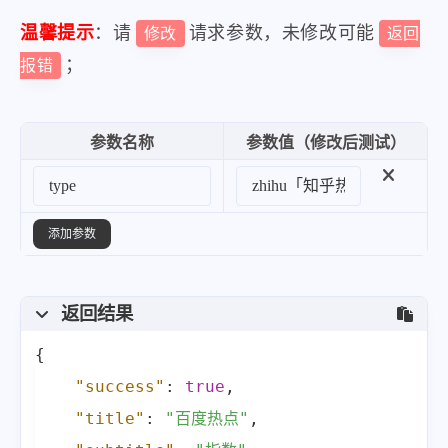
"desc"
:
""
,
温馨提示
：请
请求参数，未修改可能
修改
返回
"pic"
:
"https:\/\/fyb-2.cdn.b
；
报错
"url"
:
"https:\/\/www.baidu.c
"hot"
:
"742.8万"
,
参数名称
参数值（修改后测试）
"mobilUrl"
:
"https:\/\/www.ba
}
,
{
添加参数
"index"
:
7
,
"title"
:
"韩议员访华观礼阅兵后猛批
返回结果
"desc"
:
""
,
"pic"
:
"https:\/\/fyb-2.cdn.b
{
"url"
:
"https:\/\/www.baidu.c
"success"
:
true
,
"hot"
:
"733万"
,
"title"
:
"百度热点"
,
"mobilUrl"
:
"https:\/\/www.ba