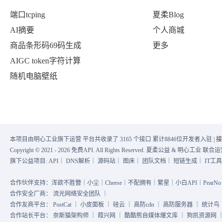
"pic"
:
"https:\/\/fyb-2.cdn.b
"hot"
:
"656万"
,
端口tcping
夏柔Blog
"url"
:
"https:\/\/www.baidu.c
"mobilUrl"
:
"https:\/\/www.ba
AI摘要
个人商城
"hot"
:
"723.7万"
,
}
,
商品条形码69码生成
更多
"mobilUrl"
:
"https:\/\/www.ba
{
AIGC token字符计算
}
,
"index"
:
16
,
随机电脑壁纸
{
"title"
:
"刘亦菲迪丽热巴同框相视一
"index"
:
9
,
"desc"
:
""
,
"title"
:
"特朗普：我们好像把俄印输
"pic"
:
"https:\/\/fyb-2.cdn.b
"desc"
:
""
,
"url"
:
"https:\/\/www.baidu.c
本项目由明心工业旗下运营 平台共收录了 3165 个接口 累计8846位开发者入驻 |
接
"pic"
:
"https:\/\/fyb-2.cdn.b
Copyright © 2021 - 2026 免费API. All Rights Reserved. 夏柔公益 & 明心工业 
"hot"
:
"647.3万"
,
"url"
:
"https:\/\/www.baidu.c
旗下公益项目:
API
｜
DNS解析
｜
源码站
｜
图床
｜
团队文档
｜
短链生成
｜
IT工
"mobilUrl"
:
"https:\/\/www.ba
"hot"
:
"713.6万"
,
合作伙伴支持：浑欲不胜簪｜小尘｜Cheese｜不配拥有｜繁星｜小白API｜PearNo｜
}
,
"mobilUrl"
:
"https:\/\/www.ba
合作安全厂商：
流光网络安全团队
｜
{
合作友商平台：
PostCat
｜
小皮面板
｜
硅云
｜
高防cdn
｜
高防服务器
｜
统计鸟
}
,
合作站长平台：
奈斯猫架构师
｜
葭兴网
｜
酷酷熊自媒体爆文库
｜
狗凯资源网
"index"
:
17
,