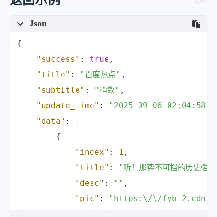
返回示例
Json
{
"success"
:
true
,
"title"
:
"百度热点"
,
"subtitle"
:
"指数"
,
"update_time"
:
"2025-09-06 02:04:58"
,
"data"
:
[
{
"index"
:
1
,
"title"
:
"听！那势不可挡的历史强音
"desc"
:
""
,
"pic"
:
"https:\/\/fyb-2.cdn.b
"url"
:
"https:\/\/www.baidu.c