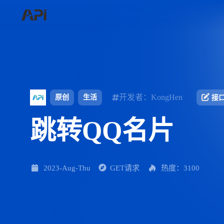
开发者：KongHen
原创
生活
接
跳转QQ名片
2023-Aug-Thu
GET请求
热度：3100