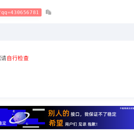
?qq=430656781
据请
自行检查