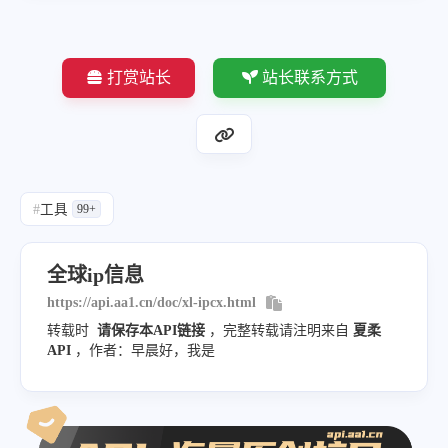
}
,
"other"
:
{
打赏站长
站长联系方式
"info"
:
"广东省揭阳
"postal"
:
"445200
}
}
#
工具
99+
}
全球ip信息
https://api.aa1.cn/doc/xl-ipcx.html
转载时
请保存本API链接
，完整转载请注明来自
夏柔
API
，作者：早晨好，我是