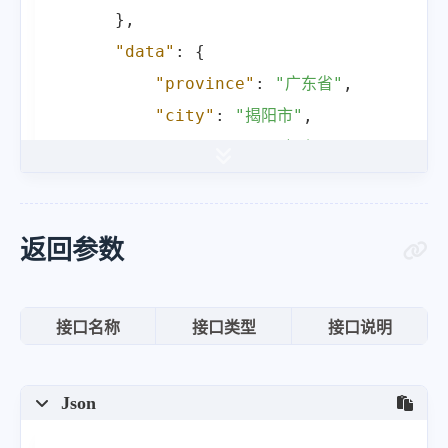
}
,
"data"
:
{
"province"
:
"广东省"
,
"city"
:
"揭阳市"
,
"district"
:
"揭东"
,
"isp"
:
"移动"
}
,
"other"
:
{
返回参数
"info"
:
"广东省揭阳市揭东 - 移动"
"postal"
:
"445200"
接口名称
接口类型
接口说明
}
}
Json
}