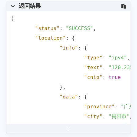
返回结果
{
"status"
:
"SUCCESS"
,
"location"
:
{
"info"
:
{
"type"
:
"ipv4"
,
"text"
:
"120.235.
"cnip"
:
true
}
,
"data"
:
{
"province"
:
"广东
"city"
:
"揭阳市"
,
"district"
:
"揭东"
"isp"
:
"移动"