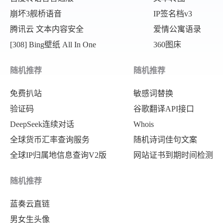
崩坏3舰桥语音
IP签名档v3
腾讯云 文本内容安全
爱情公寓语录
[308] Bing壁纸 All In One
360图床
随机推荐
随机推荐
免费扒站
敏感词替换
验证码
谷歌翻译API接口
DeepSeek连续对话
Whois
全球货币汇率查询服务
随机诗词佳句文案
全球IP归属地信息查询V2版
网站证书到期时间检测
随机推荐
蓝奏云直链
男女生头像