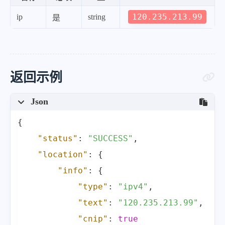
120.235.213.99
ip
string
是
返回示例
Json
{
"status"
:
"SUCCESS"
,
"location"
:
{
"info"
:
{
"type"
:
"ipv4"
,
"text"
:
"120.235.213.99"
,
"cnip"
:
true