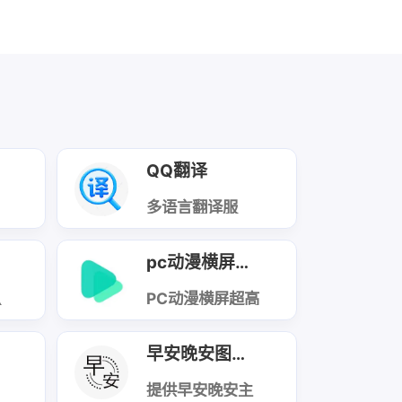
QQ翻译
名
多语言翻译服
返
务，支持文本、
、
单词等内容的快
期
速互译，覆盖多
pc动漫横屏图片
、
种常用语种，兼
信
顾翻译准确性与
监
扒
响应速度，适配
PC动漫横屏超高
、
规
日常沟通、学习
清壁纸API，专
。
您
办公等多元场景
注提供适配电脑
的
需求。
端的横屏动漫壁
早安晚安图片生成
此
纸，均为超高清
和
分辨率（多为
，
2K/4K），涵盖
提供早安晚安主