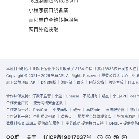
16进制颜色转RGB API
小程序接口绕备案
面积单位全维转换服务
网页外链获取
本项目由明心工业旗下运营 平台共收录了 3164 个接口 累计8833位开发者入驻 
Copyright © 2021 - 2026 免费API. All Rights Reserved. 夏柔公益 & 明
旗下公益项目:
API
｜
DNS解析
｜
源码站
｜
图床
｜
团队文档
｜
短链生成
｜
IT工
合作伙伴支持：浑欲不胜簪｜小尘｜Cheese｜不配拥有｜繁星｜小白API｜PearN
合作安全厂商：
流光网络安全团队
｜
合作友商平台：
PostCat
｜
小皮面板
｜
硅云
｜
高防cdn
｜
高防服务器
｜
统计
合作站长平台：
奈斯猫架构师
｜
葭兴网
｜
酷酷熊自媒体爆文库
｜
狗凯资源网
数掘科技 & 亚洲云 提供高防服务 ｜ 字节跳动 提供算力支持 ｜ DNSLA 提供高防D
QQ群
关于
辽ICP备19017037号