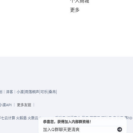
个人商城
更多
原创｜泽客｜小渡|雨落桐声|可乐|桑帛|
小渡API
｜
更多友链
｜
七云计算 火毅盾 火数云 QTCloud 乐喵云 轻语安全 墨云 菠萝云 阿沐云 青龙云 等1
恭喜您，获得加入内部群资格！
加入Q群聊天更清爽