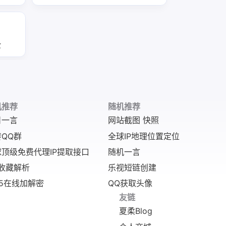
或
暖
日系、科幻、治
题图片生成服
的
愈等多元风格，
务，风格多样温
，
支持随机获取或
馨，文案可定
感
按风格筛选，无
制，高清无水
、
水印，响应快
印，生成快速，
响
全
速，适配电脑桌
适配网站、朋友
余
面美化、内容素
圈配图等场景。
交
内
材填充等场景。
类
、
频
，
提
规
机推荐
随机推荐
题
日一言
网站截图 快照
入
QQ群
全球IP地理位置定位
顶级免费代理IP提取接口
随机一言
收藏解析
乐视短链创建
5在线加解密
QQ获取头像
友链
夏柔Blog