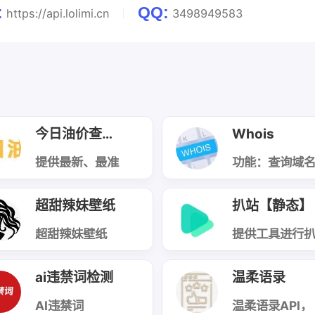
:
QQ:
https://api.lolimi.cn
3498949583
今日油价查询（国内）
Whois
提供最新、最准
功能：查询域
确的国内油价信
whois信息，
息，帮助用户快
回域名注册商
速查询各地加油
注册时间、到
超甜辣妹壁纸
扒站【静态】
站的油价，以便
时间、联系人
做出合理的加油
DNS服务器等
决策。
超甜辣妹壁纸
息，适配域名
提供工具进行
API，随机返回
控、信息查询
站请勿用于违
单张超高画质超
站长工具场景
扒站。请确保
甜辣妹风格壁
拥有目标网站
ai违禁词检测
温柔语录
纸，适配手机、
版权或授权，
电脑等多设备分
代码仅供学习
辨率，无水印可
AI违禁词
技术研究使用
温柔语录API，