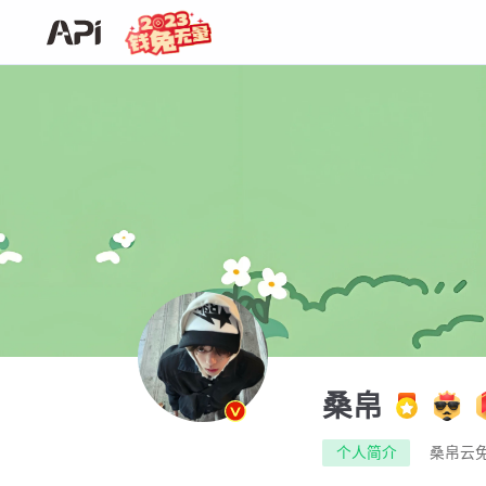
桑帛
个人简介
桑帛云免