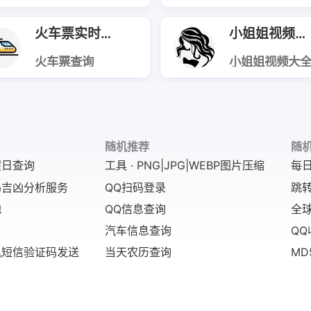
直接使用，满足
API（又称敏感
严禁用于侵权
随机返回治愈
头像、桌面装
词检测/文本合规
网络诈骗。
心、细腻舒缓
饰、素材创作等
API），是基于
温柔风格文案
火车票实时查询
小姐姐视频大全
场景需求。
NLP+机器学习
内容涵盖生活
的内容安全接
悟、情感慰藉
口，能实时识别
火车票查询
成长寄语等，
小姐姐视频大
文本中的违禁
API，支持查询
应快速，无冗
API 是一款专为
词、敏感词及违
高铁、动车等列
信息，适配社
短视频平台、
规内容，输出风
车的实时票务信
互动、文案填
容社区、娱乐
险标签、命中词
息，输入出发
充、视频旁白
APP打造的视
与处置建议，帮
地、目的地及日
日常治愈等场
资源聚合接口
助平台/开发者自
期即可获取车
景。
旨在为开发者
动化完成内容审
次、发车/到达时
供高质量、合
随机推荐
随
核，降低合规与
间、行程时长、
化的小姐姐主
假日查询
工具 · PNG|JPG|WEBP图片压缩
每
人力成本￼￼
座位类型、票价
短视频素材接
￼。
及余票数量，数
服务。
码吉凶分析服务
QQ扫码登录
跳转
据实时更新，适
配出行类APP、
地
QQ信息查询
全球
便民服务平台、
票务管理系统等
汽车信息查询
QQ
场景。
机短信验证码发送
当天农历查询
MD