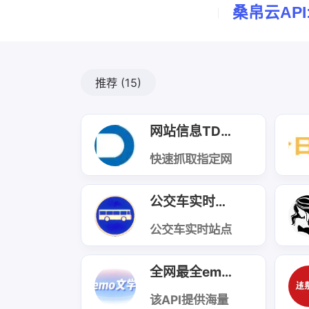
桑帛云API
推荐
(15)
网站信息TDK获取
快速抓取指定网
页的标题
（Title）、描述
（Description
公交车实时表查询
）、关键词
（Keywords）
基础信息，支持
公交车实时站点
主流
查询API，输入
HTTP/HTTPS
城市及站点名
协议网页，返回
称，即可获取该
全网最全emo文案
结构化数据，适
站点途经公交线
配各类信息采
路的实时动态，
集、站点监控场
包含车辆到站时
该API提供海量