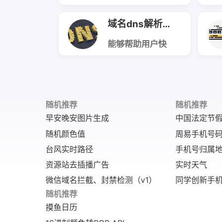
景。
间、剩余站点、
适配抖音伤感类
票价、车牌号等
图片、视频的文
信息，数据实时
案资源，文案风
域名dns解析查询
更新，适配出行
格聚焦失恋遗
规划、交通类
憾、暗恋心酸、
APP、便民服务
独处怅惘等情
能够帮助用户快
平台等场景。
绪，覆盖日常、
速查询域名DNS
季节、回忆等多
解析记录的API
类场景，满足短
服务，包括A记
视频内容创作的
录、MX记录、
文案搭配需求。
TXT记录等，助
接口支持快速调
力用户深入了解
用，返回的文案
域名的解析情况
随机推荐
随机推荐
无序号排版，可
和网络配置。
早安晚安图片生成
中国法定节
直接复制使用，
能帮助创作者高
随机颜色值
周易手机号
效产出契合伤感
氛围的短视频内
台风实时路径
手机号归属
容，提升作品的
情感共鸣与传播
资源站去插播广告
实时天气
效果。
微信域名拦截、封禁检测（v1）
同学创新手
随机推荐
摸鱼日历