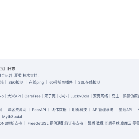
|
接口日志
心工业 联合运营. 夏柔 技术支持.
具箱
｜
SEO检测
｜
在线ping
｜
60秒新闻插件
｜
SSL在线检测
o｜大米API｜CareFree｜宋子宪｜小小｜LuckyCola｜安克网络｜岛主｜熊猫伪
鸟
｜
泽客资源网
｜
PearAPI
｜
明伟数据
｜
明勇科技
｜
API管理系统
｜
星速API
｜
｜
MythSocial
NS解析支持 ｜ FreeGetSSL 提供通配符证书支持 ｜酷盾 数掘 网盾星球 麋鹿云 零零