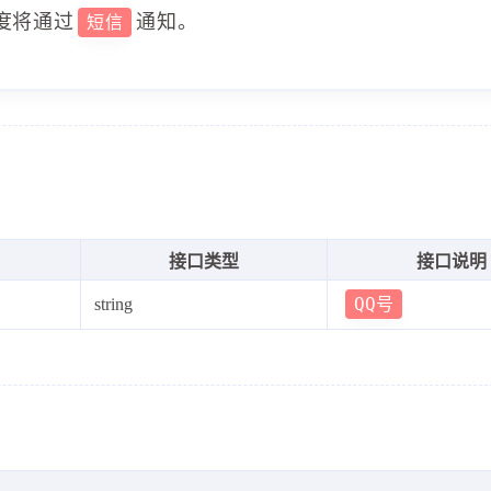
度将通过
通知。
短信
接口类型
接口说明
QQ号
string