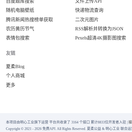
百度题库搜索
文件上传API
随机电脑壁纸
快递物流查询
腾讯新闻热搜榜单获取
二次元图片
农历黄历节气
RSS解析并转换为JSON
表情包搜索
Pexels超清4K摄影图搜索
友链
夏柔Blog
个人商城
更多
本项目由明心工业旗下运营 平台共收录了 3164 个接口 累计8833位开发者入驻 |
接
Copyright © 2021 - 2026 免费API. All Rights Reserved. 夏柔公益 & 明心工业 