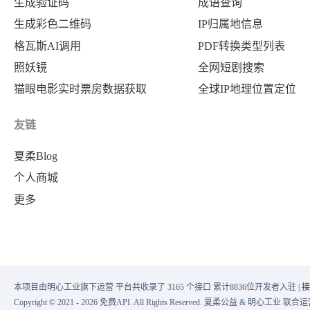
生成验证码
成语查询
生成彩色二维码
IP归属地信息
格瓦斯AI调用
PDF转换类型列表
照妖镜
全网短剧搜索
猫眼电影实时票房数据获取
全球IP地理位置定位
友链
夏柔Blog
个人商城
更多
本项目由明心工业旗下运营 平台共收录了 3165 个接口 累计8836位开发者入驻 |
接
Copyright © 2021 - 2026 免费API. All Rights Reserved. 夏柔公益 & 明心工业 