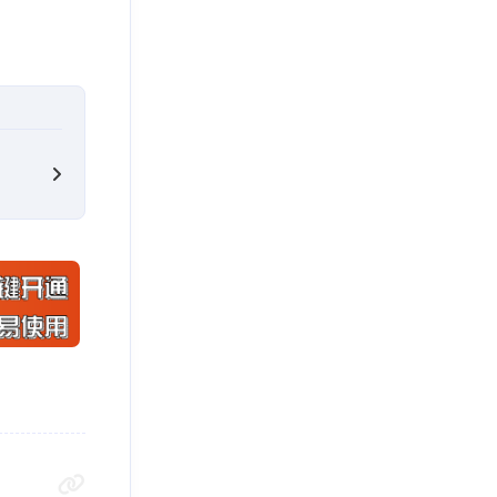
1GipJtiUHE0rnGckcm5gHzJeTRxjJh.jpg?imageslim