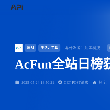
开发者：起零科技
原创
生活、工具
AcFun全站日榜
2025-05-24 18:50:21
GET POST请求
热度：1