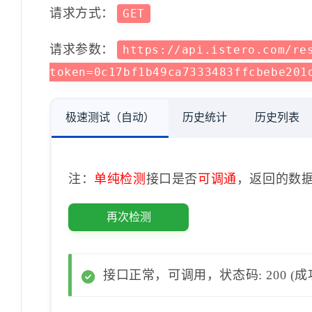
请求方式：
GET
请求参数：
https://api.istero.com/re
token=0c17bf1b49ca7333483ffcbebe201
极速测试（自动）
历史统计
历史列表
注：
单纯检测
接口是否
可调通
，返回的数
再次检测
接口正常，可调用，状态码: 200 (成