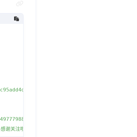
c95add4d6941a9804bdd9d7bd665e9.jpg?imageslim
4977798894.JPG?imageslim"
,
~感谢关注啦~\n微博快手ID@吉祥物泡芙"
,