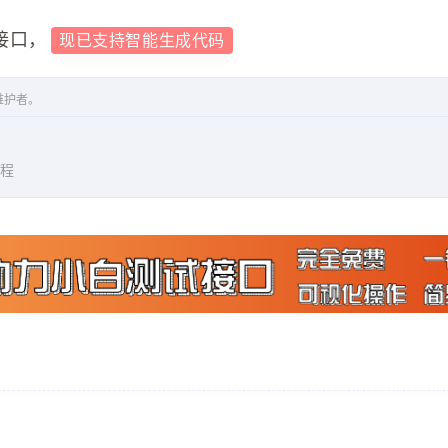
-free-imgs.acfun.cn\/style\/image\/201907\/Pt
接口，
现已支持智能生成代码
家的关注和投蕉，谢谢！！！"
,
维护者。
教程
n.cn\/v\/?ac=47112600"
,