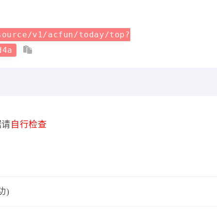
source/v1/acfun/today/top?
d4a
据请
自行检查
功)