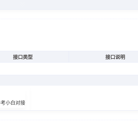
接口类型
接口说明
n.cn\/v\/?ac=47112504"
,
参考小白对接
在等你！欢乐八点档-1248"
,
/tx-free-imgs.acfun.cn\/newUpload\/2176158_71