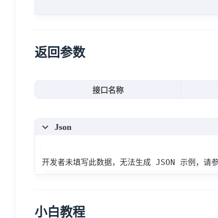
"danmuCount"
:
51
,
"likeCount"
:
394
,
"viewCount"
:
3147
,
"bananaCount"
:
1783
,
返回参数
"stowCount"
:
158
,
"commentCount"
:
83
,
接口名称
"url"
:
"https:\/\/m.acfu
"hasHotComment"
:
false
Json
}
,
{
"rank"
:
2
,
开发者未填写此数据，无法生成 JSON 示例，请
"title"
:
"天青色等烟雨，而我
"videoCover"
:
"https:\/\
"channelName"
:
"搞笑"
,
小白教程