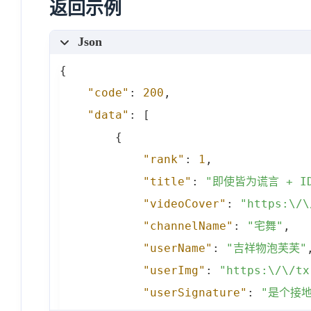
返回示例
Json
{
"code"
:
200
,
"data"
:
[
{
"rank"
:
1
,
"title"
:
"即使皆为谎言 + I
"videoCover"
:
"https:\/\
"channelName"
:
"宅舞"
,
"userName"
:
"吉祥物泡芙芙"
"userImg"
:
"https:\/\/tx
"userSignature"
:
"是个接地