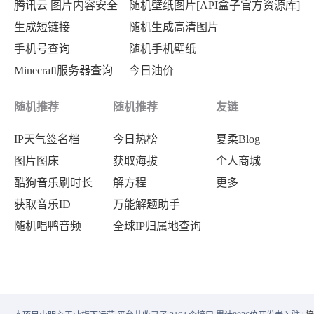
腾讯云 图片内容安全
随机壁纸图片[API盒子官方资源库]
{
生成短链接
随机生成高清图片
"url"
:
"https:\/\/www.baidu
手机号查询
随机手机壁纸
"word"
:
"原声纯享“电磁龙吟”"
Minecraft服务器查询
今日油价
}
,
{
随机推荐
随机推荐
友链
"url"
:
"https:\/\/www.baid
IP天气签名档
今日热榜
夏柔Blog
"word"
:
"“荒野第一深情”要与女友见
图片图床
获取海拔
个人商城
}
,
酷狗音乐刷时长
解方程
更多
{
获取音乐ID
万能解题助手
"url"
:
"https:\/\/www.baid
随机唱鸭音频
全球IP归属地查询
"word"
:
"马斯克核心团队为何“集体叛
}
,
{
"url"
:
"https:\/\/www.bai