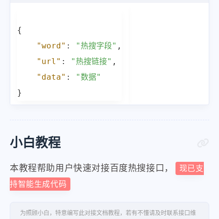
"word"
:
"王曼昱因伤退出全运会后续
}
,
{
{
"word"
:
"热搜字段"
,
"url"
:
"https:\/\/www.bai
"url"
:
"热搜链接"
,
"word"
:
"日本民众用中文高喊高市早
"data"
:
"数据"
}
,
}
{
"url"
:
"https:\/\/www.bai
"word"
:
"樊振东回应是否期待再次对
小白教程
}
,
{
本教程帮助用户快速对接百度热搜接口，
现已支
"url"
:
"https:\/\/www.baid
持智能生成代码
"word"
:
"中方穿五四青年服见日本官员
}
,
为照顾小白，特意编写此对接文档教程，若有不懂请及时联系接口维