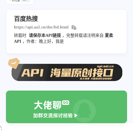
"word"
:
"中方回应日方提醒在华日本
}
,
百度热搜
{
https://api.aa1.cn/doc/bd.html
"url"
:
"https:\/\/www.bai
转载时
请保存本API链接
，完整转载请注明来自
夏柔
API
，作者：晚上好，我是
"word"
:
"女子称身体能吸附硬币：被
}
,
{
"url"
:
"https:\/\/www.baidu
"word"
:
"日本旅游“退退退”"
}
,
{
"url"
:
"https:\/\/www.baid
"word"
:
"终于看见荒野求生林北真面目
}
,
';