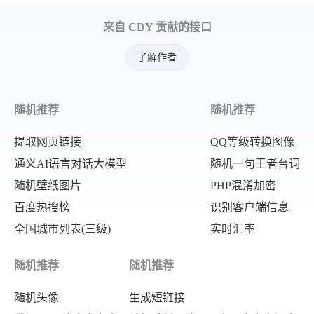
"word"
:
"福建舰首次实兵演练细节曝光
来自 CDY 贡献的接口
}
,
{
了解作者
"url"
:
"https:\/\/www.bai
"word"
:
"上海进男团决赛 樊振东将再
随机推荐
随机推荐
}
,
提取网页链接
QQ等级转换图像
{
通义AI语言对话大模型
随机一句王者台词
"url"
:
"https:\/\/www.bai
随机壁纸图片
PHP混淆加密
"word"
:
"动物园回应大猩猩抽烟手法
百度热搜榜
识别客户端信息
}
,
全国城市列表(三级)
实时汇率
{
"url"
:
"https:\/\/www.baidu
随机推荐
随机推荐
"word"
:
"广东冷到“结冰”了"
随机头像
生成短链接
}
,