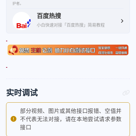
{
护者。
"url"
:
"https:\/\/www.bai
百度热搜
"word"
:
"矢野浩二发文：永远支持一
小白快速对接「百度热搜」简易教程
}
,
{
"url"
:
"https:\/\/www.baid
"word"
:
"日本官员低头听中方讲话"
}
,
{
实时调试
"url"
:
"https:\/\/www.baid
"word"
:
"“南京地铁要通到无锡”系谣
部分视频、图片或其他接口报错、空值并
}
,
不代表无法对接，请在本地尝试请求参数
{
接口
"url"
:
"https:\/\/www.baid