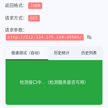
返回格式：
JSON
请求方式：
GET
请求参数：
http://212.134.175.128:25565/
极速测试（自动）
历史统计
历史列表
注：
单纯检测
接口是否
可调通
，返回的数据请
自行检查
检测接口中...（检测服务是否可用）
再次检测