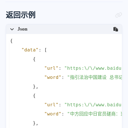
返回示例
Json
{
"data"
:
[
{
"url"
:
"https:\/\/www.bai
"word"
:
"指引法治中国建设 总书记这
}
,
{
"url"
:
"https:\/\/www.bai
"word"
:
"中方回应中日官员磋商：当
}
,