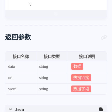
{
"url"
:
"https:\/\/www.baid
"word"
:
"49.1万张飞日本机票被取消
}
,
{
返回参数
"url"
:
"https:\/\/www.baid
"word"
:
"全运会百米冠军首次属于“00
接口名称
接口类型
接口说明
}
,
数据
data
string
{
"url"
:
"https:\/\/www.baid
热搜链接
url
string
"word"
:
"中方说了三个绝不允许"
热搜字段
word
string
}
,
{
"url"
:
"https:\/\/www.bai
Json