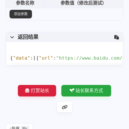
参数名称
参数值（修改后测试）
{
"url"
:
"https:\/\/www.baid
添加参数
"word"
:
"韩国召见日本公使严正抗议"
}
,
返回结果
{
"url"
:
"https:\/\/www.bai
{
"data"
:
[
{
"url"
:
"https://www.baidu.co
"word"
:
"欧阳震华与苗侨伟为许绍雄
}
,
{
"url"
:
"https:\/\/www.bai
打赏站长
站长联系方式
"word"
:
"台湾退役少校怒怼日本：千
}
,
{
"url"
:
"https:\/\/www.bai
#
热搜
99+