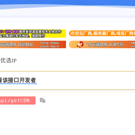
N优选IP
看该接口开发者
/api/getCDN