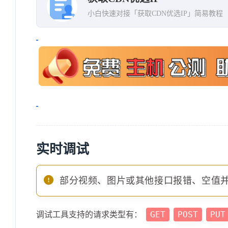
"countryCode"
:
"US"
,
小白快速对接「获取CDN优选IP」简易教程
"createtime"
:
"2023-05-10 07
"id"
:
829
,
"ip"
:
"104.18.57.27"
,
"lossRate"
:
"0"
,
"ms"
:
"126.88"
,
"sent"
:
"4"
,
"speed"
:
"18.3"
,
"updatetime"
:
"2023-05-10 07
实时调试
}
,
{
部分视频、图片或其他接口报错、空值
"accept"
:
"4"
,
"cdnType"
:
"cf"
,
GET
POST
PUT
调试工具支持的请求类型有：
"countryCode"
:
"US"
,