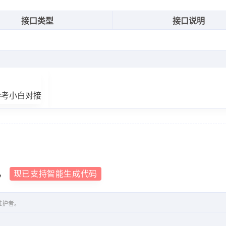
接口类型
接口说明
:38:51"
,
参考小白对接
:38:51"
，
现已支持智能生成代码
维护者。