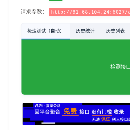
请求参数：
http://81.68.104.24:6027/
极速测试（自动）
历史统计
历史列表
注：
单纯检测
接口是否
可调通
，返回的数
检测接口
再次检测