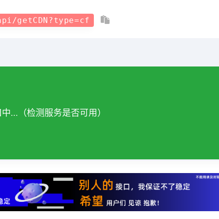
api/getCDN?type=cf
据请
自行检查
中...（检测服务是否可用）