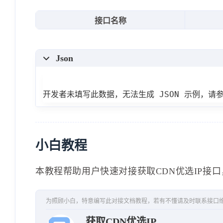
"cdnType"
:
"cf"
,
接口名称
"countryCode"
:
"US"
,
"createtime"
:
"2023-05-10 07
Json
"id"
:
833
,
"ip"
:
"104.16.13.182"
,
"lossRate"
:
"0"
,
开发者未填写此数据，无法生成 JSON 示例，请
"ms"
:
"126.66"
,
"sent"
:
"4"
,
"speed"
:
"12.36"
,
小白教程
"updatetime"
:
"2023-05-10 07
}
,
本教程帮助用户快速对接获取CDN优选IP接口
{
"accept"
:
"4"
,
为照顾小白，特意编写此对接文档教程，若有不懂请及时联系接口
"cdnType"
:
"cf"
,
获取CDN优选IP