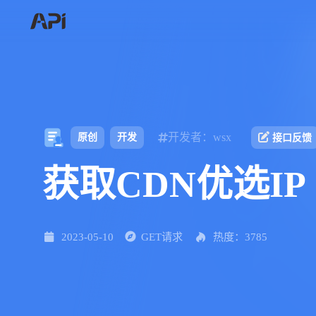
开发者：wsx
原创
开发
接口反馈
获取CDN优选IP
2023-05-10
GET请求
热度：3785