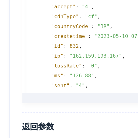
"accept"
:
"4"
,
"cdnType"
:
"cf"
,
"countryCode"
:
"BR"
,
"createtime"
:
"2023-05-10 07
"id"
:
832
,
"ip"
:
"162.159.193.167"
,
"lossRate"
:
"0"
,
"ms"
:
"126.88"
,
"sent"
:
"4"
,
"speed"
:
"13.09"
,
"updatetime"
:
"2023-05-10 07
}
,
{
返回参数
"accept"
:
"4"
,