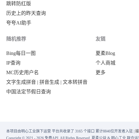
跳转防红版
"你还爱我吗"
,
"zh_word"
:
"你还爱我吗"
,
历史上的昨天查询
"我们现在算是恋爱吗"
,
"all_zh_word"
:
[
夸夸AI助手
"我想起来了"
,
"是的 你有所有的自由…"
,
"上次来我这吵架的事"
,
"如果你和我说的话"
,
随机推荐
友链
"不是忘了为什么吵架来着吗"
,
"- 好的"
,
Bing每日一图
夏柔Blog
"刚才和你吵的时候忽然想起来了"
"你还爱我吗"
,
IP查询
个人商城
]
"你知道的 我爱你"
,
MC历史用户名
更多
}
,
"你还爱我吗"
,
文字生成拼音 | 拼音生成 | 文本转拼音
{
"是的 你喝多了吗"
,
中国法定节假日查询
"local_img"
:
"https://zhaotaici.cn/
"我想要一个…"
,
"update_time"
:
"2019-05-02 14:28:32
"负责任的回答"
,
"title"
:
"curiosity.kills.the.cat.2
"我他妈爱你"
,
"area"
:
"美国"
,
"我感觉到了"
本项目由明心工业旗下运营 平台共收录了 3165 个接口 累计8846位开发者入驻 |
接
"tags"
:
"剧情 悬疑 奇幻"
,
]
Copyright © 2021 - 2026 免费API. All Rights Reserved. 夏柔公益 & 明心工业 