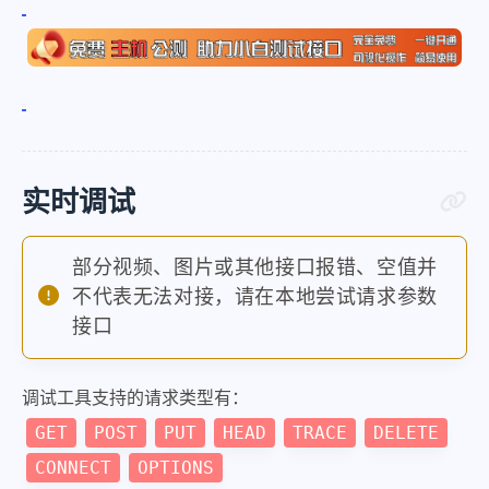
"update_time"
:
"2019-07-25 11
"title"
:
"Shutter.2004.BluRay
"area"
:
"中国大陆"
,
"tags"
:
"剧情 爱情 悬疑 惊悚"
,
"directors"
:
"张一白"
,
实时调试
"actors"
:
"刘嘉玲 胡军 宋佳 林源
"zh_word"
:
"你还爱我吗"
,
部分视频、图片或其他接口报错、空值并
"all_zh_word"
:
[
不代表无法对接，请在本地尝试请求参数
"我做什么把你吓成这样了"
,
接口
"我不就是爱你吗"
,
"至于吓成那样吗"
,
调试工具支持的请求类型有：
"你就是害怕"
,
GET
POST
PUT
HEAD
TRACE
DELETE
"我把你一切生活都给毁了是吧"
,
CONNECT
OPTIONS
"你还爱我吗"
,