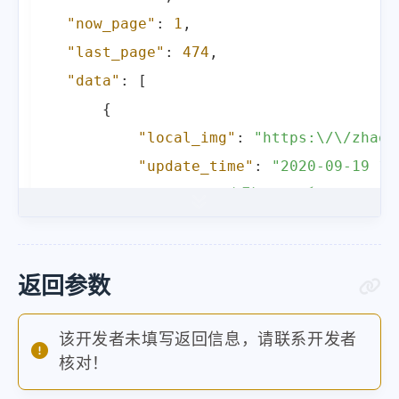
"now_page"
:
1
,
"last_page"
:
474
,
"data"
:
[
{
"local_img"
:
"https:\/\/zhaot
"update_time"
:
"2020-09-19 11
"title"
:
"鬼影 ชัตเตอร์ กดติดวิญญ
"area"
:
"泰国"
,
"tags"
:
"悬疑 惊悚 恐怖"
,
"directors"
:
"班庄·比辛达拿刚 柏
返回参数
"actors"
:
"阿南达·爱华灵咸 娜特慧兰·塔
"zh_word"
:
"你还爱我吗"
,
该开发者未填写返回信息，请联系开发者
核对！
"all_zh_word"
:
[
"事已到此"
,