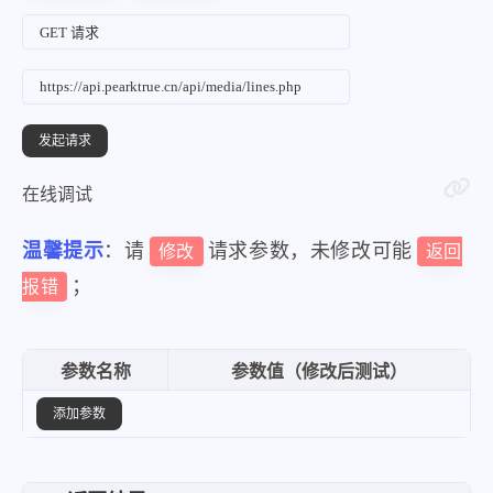
"你告诉我才觉得踏实"
,
"好吗我求你了"
,
"小白不见了"
,
"我到处找"
,
"都找不到他"
在线调试
]
}
,
温馨提示
：请
请求参数，未修改可能
修改
返回
{
；
报错
"local_img"
:
"https:\/\/zhaot
"update_time"
:
"2020-08-06 00
参数名称
参数值（修改后测试）
"title"
:
"好奇害死猫"
,
添加参数
"area"
:
"韩国"
,
"tags"
:
"剧情 爱情"
,
"directors"
:
"鲁德"
,