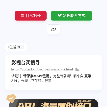
"tags"
:
"悬疑 惊悚 恐怖"
,
]
"directors"
:
"班庄·比辛达拿刚 柏德潘·王
}
,
打赏站长
站长联系方式
"actors"
:
"阿南达·爱华灵咸 娜特慧兰·塔美 阿西塔
{
"zh_word"
:
"你还爱我吗"
,
"local_img"
:
"https:\/\/zhaot
"all_zh_word"
:
[
"update_time"
:
"2019-05-02 14
"事已到此"
,
"title"
:
"curiosity.kills.the
#
生活
99+
"你也为所做的事感到后悔了"
,
"area"
:
"美国"
,
"我肯定她是知道的"
,
"tags"
:
"剧情 悬疑 奇幻"
,
影视台词搜寻
"不要再说有关死的事"
,
"directors"
:
"弗洛莉娅·塞吉斯蒙迪
https://api.aa1.cn/doc/mediasearchsrt.html
"对不起"
,
"actors"
:
"瑞奇·惠特尔 伊恩·麦柯
转载时
请保存本API链接
，完整转载请注明来自
夏柔
"你还爱我吗"
,
API
，作者：下午好，我是
"zh_word"
:
"你还爱我吗"
,
"你是不会离弃我的 对吧"
,
"all_zh_word"
:
[
"珍"
,
"你让我很幸福"
,
"珍"
,
"对  我看出来你很幸福"
,