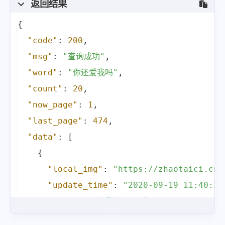
返回结果
"actors"
:
"李民基 金敏喜 罗美兰 
{
"zh_word"
:
"你还爱我吗"
,
"code"
:
200
,
"all_zh_word"
:
[
"msg"
:
"查询成功"
,
"因为你的想法我都要疯了"
,
"word"
:
"你还爱我吗"
,
"你眼里看得到吗"
,
"count"
:
20
,
"所以你说吧"
,
"now_page"
:
1
,
"想分手的话由你来说"
,
"last_page"
:
474
,
"我也很烦了"
,
"data"
:
[
"你还爱我吗"
,
{
"我们现在算是恋爱吗"
,
"local_img"
:
"https://zhaotaici.cn/
"我想起来了"
,
"update_time"
:
"2020-09-19 11:40:23
"上次来我这吵架的事"
,
"title"
:
"鬼影 ชัตเตอร์ กดติดวิญญาณ"
,
"不是忘了为什么吵架来着吗"
,
"area"
:
"泰国"
,
"刚才和你吵的时候忽然想起来了"