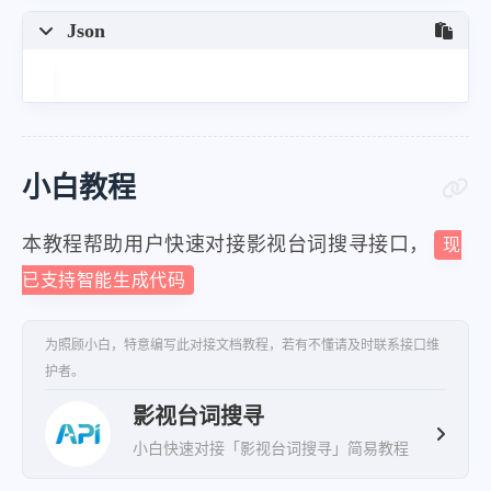
"你也为所做的事感到后悔了"
,
Json
"我肯定她是知道的"
,
"不要再说有关死的事"
,
"对不起"
,
"你还爱我吗"
,
小白教程
"你是不会离弃我的 对吧"
,
"珍"
,
本教程帮助用户快速对接影视台词搜寻接口，
现
"珍"
,
已支持智能生成代码
"东"
,
"珍"
为照顾小白，特意编写此对接文档教程，若有不懂请及时联系接口维
护者。
]
}
,
影视台词搜寻
{
小白快速对接「影视台词搜寻」简易教程
"local_img"
:
"https:\/\/zhaot