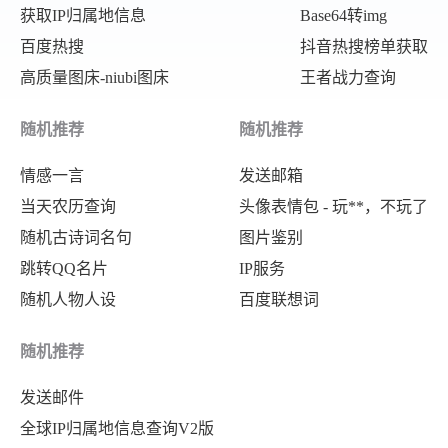
获取IP归属地信息
Base64转img
"local_img"
:
"https://zhaotaici.cn/
"我得说那也许是最后一次"
,
百度热搜
抖音热搜榜单获取
"update_time"
:
"2020-08-06 00:18:16
"你是说你走一条路，我走另一条"
高质量图床-niubi图床
王者战力查询
"title"
:
"好奇害死猫"
,
"别离开我，简，我们不会伤害别人
"area"
:
"韩国"
,
"会伤害我们自己"
随机推荐
随机推荐
"tags"
:
"剧情 爱情"
,
]
情感一言
发送邮箱
"directors"
:
"鲁德"
,
}
,
当天农历查询
头像表情包 - 玩**，不玩了
"actors"
:
"李民基 金敏喜 罗美兰 崔武成"
,
{
随机古诗词名句
图片鉴别
"zh_word"
:
"你还爱我吗"
,
"local_img"
:
"https:\/\/zhaot
跳转QQ名片
IP服务
"all_zh_word"
:
[
"update_time"
:
"2020-08-06 00
随机人物人设
百度联想词
"因为你的想法我都要疯了"
,
"title"
:
"Very.Ordinary.Coupl
"你眼里看得到吗"
,
"area"
:
"法国 比利时"
,
随机推荐
"所以你说吧"
,
"tags"
:
"剧情 爱情 情色"
,
发送邮件
"想分手的话由你来说"
,
"directors"
:
"加斯帕·诺"
,
全球IP归属地信息查询V2版
"我也很烦了"
,
"actors"
:
"卡尔·格洛斯曼 黛博拉·