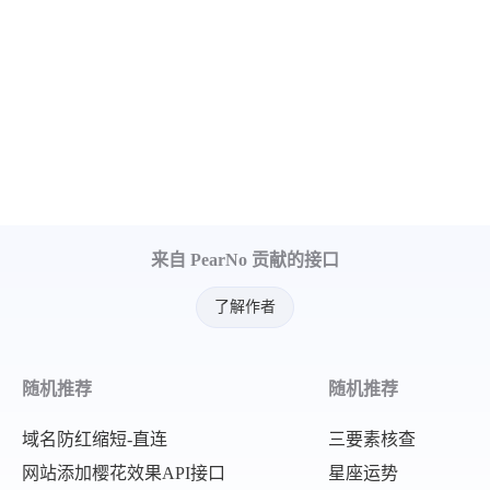
"我做什么把你吓成这样了"
,
"title"
:
"恋爱的温度 연애의 온도"
"我不就是爱你吗"
,
"area"
:
"美国"
,
"至于吓成那样吗"
,
"tags"
:
"剧情 爱情"
,
"你就是害怕"
,
"directors"
:
"罗伯特·斯蒂文森"
,
"我把你一切生活都给毁了是吧"
,
"actors"
:
"奥逊·威尔斯 琼·芳登 
"你还爱我吗"
,
"zh_word"
:
"你还爱我吗"
,
"你告诉我才觉得踏实"
,
"all_zh_word"
:
[
来自 PearNo 贡献的接口
"好吗我求你了"
,
"不过，你回答问题倒是敏捷而又干
"小白不见了"
,
"你向我微笑"
,
了解作者
"我到处找"
,
"我想可找到了"
,
"都找不到他"
"简，你能原谅我吗"
,
随机推荐
随机推荐
]
"我原谅你"
,
}
,
域名防红缩短-直连
三要素核查
"你还爱我吗"
,
{
网站添加樱花效果API接口
星座运势
"我爱你，非常爱你"
,