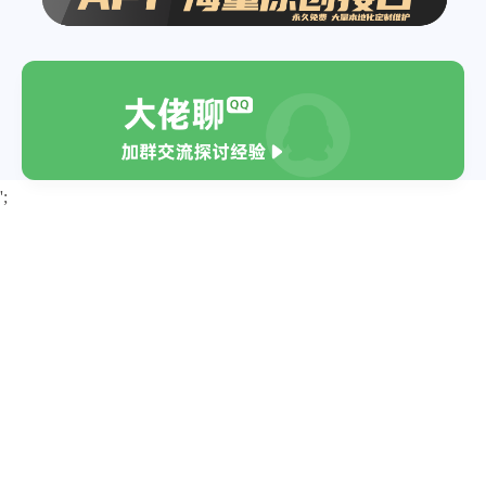
"东"
,
"从这一面  从错误的一面看你很幸
"珍"
"我想或许幸福让我感到很不爽"
,
]
"不是不爽你  只是不爽"
,
}
,
"你还爱我吗"
,
{
"爱  我还爱你"
,
"local_img"
:
"https://zhaotaici.cn/
';
"我只是不幸福"
,
"update_time"
:
"2019-07-25 11:12:19
"抢劫赌场就会让你幸福"
,
"title"
:
"Shutter.2004.BluRay.720p.
"我们就像本历史书"
,
"area"
:
"中国大陆"
,
"我们是既定的事实  不会改变"
"tags"
:
"剧情 爱情 悬疑 惊悚"
,
]
"directors"
:
"张一白"
,
}
,
"actors"
:
"刘嘉玲 胡军 宋佳 林源 廖凡"
,
{
"zh_word"
:
"你还爱我吗"
,
"local_img"
:
"https:\/\/zhaot
"all_zh_word"
:
[
"update_time"
:
"2022-01-04 19