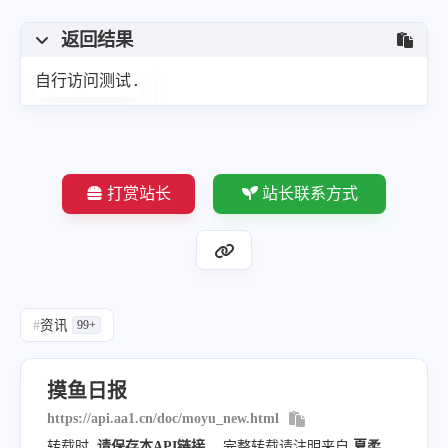
返回结果
自行访问测试.
打赏站长
站长联系方式
#
资讯
99+
摸鱼日报
https://api.aa1.cn/doc/moyu_new.html
转载时
请保存本API链接
，完整转载请注明来自
夏柔