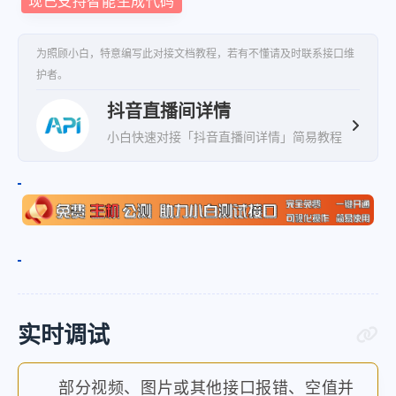
现已支持智能生成代码
"media"
:
"SD2"
,
"url"
:
"http:\/\/pull
为照顾小白，特意编写此对接文档教程，若有不懂请及时联系接口维
}
护者。
]
,
抖音直播间详情
"hls_data"
:
[
小白快速对接「抖音直播间详情」简易教程
{
"quality"
:
"蓝光"
,
"media"
:
"FULL_HD1"
,
"url"
:
"http:\/\/pull
}
,
{
"quality"
:
"标清"
,
实时调试
"media"
:
"SD1"
,
"url"
:
"http:\/\/pull
部分视频、图片或其他接口报错、空值并