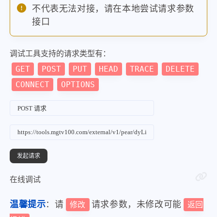
}
,
不代表无法对接，请在本地尝试请求参数
{
接口
"quality"
:
"高清"
,
"media"
:
"SD2"
,
调试工具支持的请求类型有：
"url"
:
"http:\/\/pull
GET
POST
PUT
HEAD
TRACE
DELETE
}
CONNECT
OPTIONS
]
}
}
}
在线调试
温馨提示
：请
请求参数，未修改可能
修改
返回