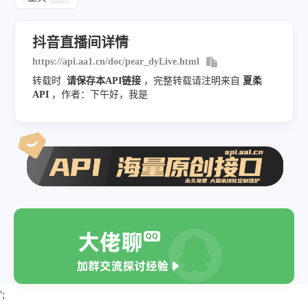
}
,
{
抖音直播间详情
"quality"
:
"标清"
,
https://api.aa1.cn/doc/pear_dyLive.html
"media"
:
"SD1"
,
转载时
请保存本API链接
，完整转载请注明来自
夏柔
"url"
:
"http://pull-f
API
，作者：下午好，我是
}
,
{
"quality"
:
"高清"
,
"media"
:
"SD2"
,
"url"
:
"http://pull-f
}
]
,
"hls_data"
:
[
{
';