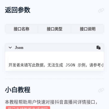
"video_data"
:
{
"flv_data"
:
[
返回参数
{
"quality"
:
"蓝光"
,
接口名称
接口类型
接口说明
"media"
:
"FULL_HD1"
,
"url"
:
"http:\/\/pull
Json
}
,
{
"quality"
:
"标清"
,
开发者未填写此数据，无法生成 JSON 示例，请参考小
"media"
:
"SD1"
,
"url"
:
"http:\/\/pull
}
,
小白教程
{
"quality"
:
"高清"
,
本教程帮助用户快速对接抖音直播间详情接口，