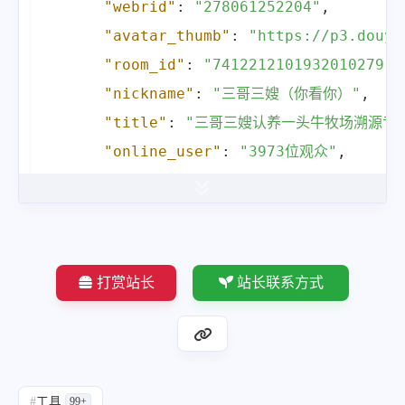
"webrid"
:
"278061252204"
,
"avatar_thumb"
:
"https://p3.douyi
"room_id"
:
"7412212101932010279"
,
"nickname"
:
"三哥三嫂（你看你）"
,
"title"
:
"三哥三嫂认养一头牛牧场溯源专
"online_user"
:
"3973位观众"
,
"total_user"
:
"10万+"
,
"sec_uid"
:
"MS4wLjABAAAAtrSl18ziW
"video_data"
:
{
"flv_data"
:
[
打赏站长
站长联系方式
{
"quality"
:
"蓝光"
,
"media"
:
"FULL_HD1"
,
"url"
:
"http://pull-f
#
工具
99+