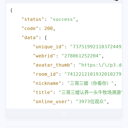
{
"status"
:
"success"
,
"code"
:
200
,
"data"
:
{
"unique_id"
:
"7375199211837244939
"webrid"
:
"278061252204"
,
"avatar_thumb"
:
"https:\/\/p3.dou
"room_id"
:
"7412212101932010279"
,
"nickname"
:
"三哥三嫂（你看你）"
,
"title"
:
"三哥三嫂认养一头牛牧场溯源专
"online_user"
:
"3973位观众"
,
"total_user"
:
"10万+"
,
"sec_uid"
:
"MS4wLjABAAAAtrSl18ziW