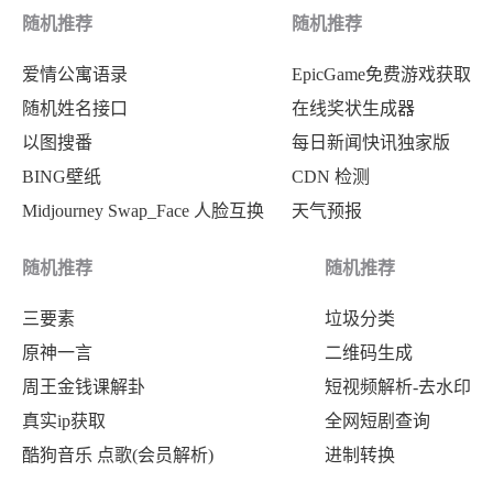
随机推荐
随机推荐
爱情公寓语录
EpicGame免费游戏获取
随机姓名接口
在线奖状生成器
以图搜番
每日新闻快讯独家版
BING壁纸
CDN 检测
Midjourney Swap_Face 人脸互换
天气预报
随机推荐
随机推荐
三要素
垃圾分类
原神一言
二维码生成
周王金钱课解卦
短视频解析-去水印
真实ip获取
全网短剧查询
酷狗音乐 点歌(会员解析)
进制转换