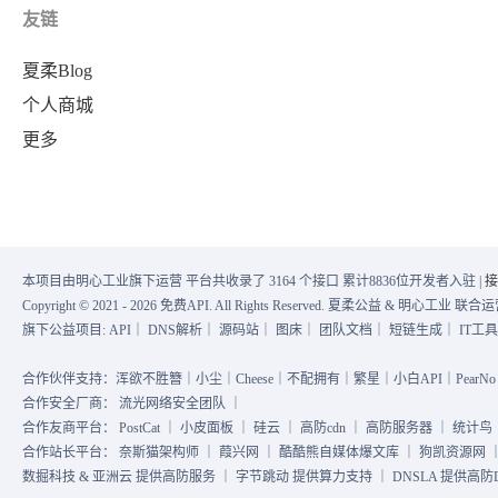
友链
夏柔Blog
个人商城
更多
本项目由明心工业旗下运营 平台共收录了 3164 个接口 累计8836位开发者入驻 |
接
Copyright © 2021 - 2026 免费API. All Rights Reserved. 夏柔公益 & 明心工业 
旗下公益项目:
API
｜
DNS解析
｜
源码站
｜
图床
｜
团队文档
｜
短链生成
｜
IT工
合作伙伴支持：浑欲不胜簪｜小尘｜Cheese｜不配拥有｜繁星｜小白API｜PearNo｜
合作安全厂商：
流光网络安全团队
｜
合作友商平台：
PostCat
｜
小皮面板
｜
硅云
｜
高防cdn
｜
高防服务器
｜
统计鸟
合作站长平台：
奈斯猫架构师
｜
葭兴网
｜
酷酷熊自媒体爆文库
｜
狗凯资源网
数掘科技 & 亚洲云 提供高防服务 ｜ 字节跳动 提供算力支持 ｜ DNSLA 提供高防DN