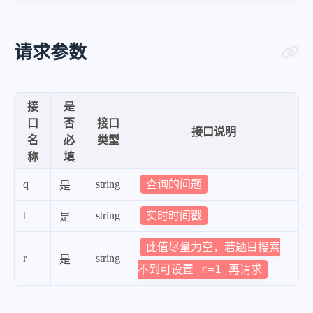
请求参数
接
是
口
否
接口
接口说明
名
必
类型
称
填
查询的问题
q
string
是
实时时间戳
t
string
是
此值尽量为空，若题目搜索
r
string
是
不到可设置 r=1 再请求