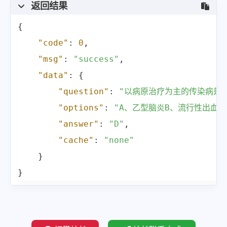
返回结果
{
"code"
:
0
,
"msg"
:
"success"
,
"data"
:
{
"question"
:
"以病原治疗为主的传染病是: 
"options"
:
"A、乙型脑炎B、流行性出血热
"answer"
:
"D"
,
"cache"
:
"none"
}
}