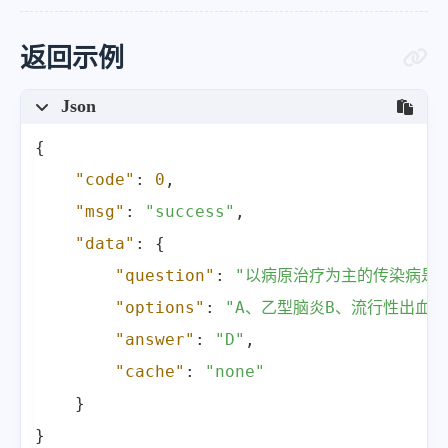
返回示例
Json
{
"code"
:
0
,
"msg"
:
"success"
,
"data"
:
{
"question"
:
"以病原治疗为主的传染病是: 
"options"
:
"A、乙型脑炎B、流行性出血热
"answer"
:
"D"
,
"cache"
:
"none"
}
}