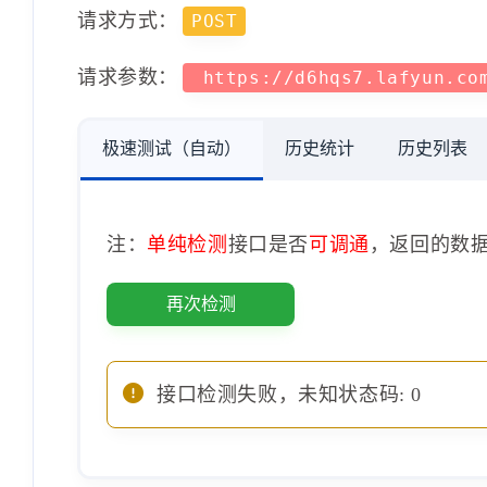
请求方式：
POST
请求参数：
https://d6hqs7.lafyun.co
极速测试（自动）
历史统计
历史列表
注：
单纯检测
接口是否
可调通
，返回的数
再次检测
接口检测失败，未知状态码: 0