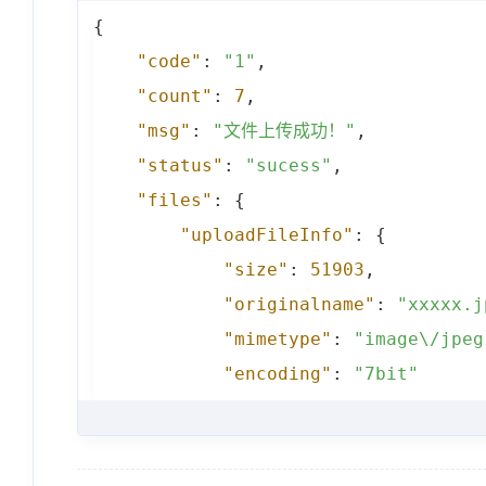
{
"code"
:
"1"
,
"count"
:
7
,
"msg"
:
"文件上传成功！"
,
"status"
:
"sucess"
,
"files"
:
{
"uploadFileInfo"
:
{
"size"
:
51903
,
"originalname"
:
"xxxxx.j
"mimetype"
:
"image\/jpeg
"encoding"
:
"7bit"
}
,
"downloadFileInfo"
:
{
"cloudLink"
:
"https:\/\/