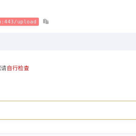
m:443/upload
据请
自行检查