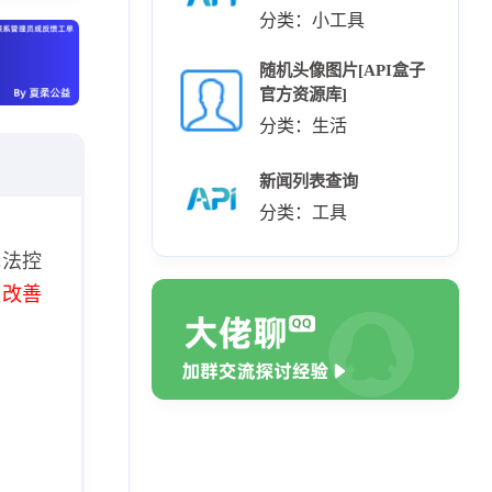
分类：小工具
随机头像图片[API盒子
官方资源库]
分类：生活
新闻列表查询
分类：工具
无法控
极改善