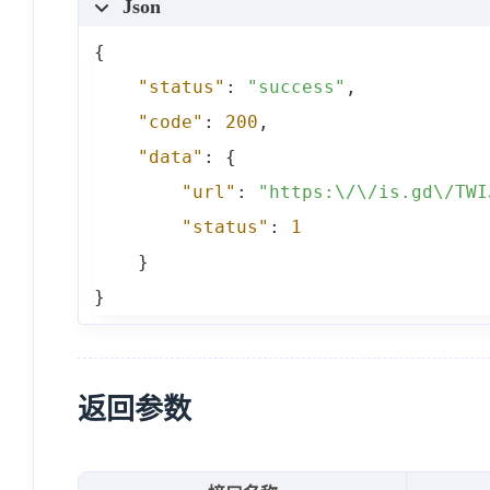
Json
{
"status"
:
"success"
,
"code"
:
200
,
"data"
:
{
"url"
:
"https:\/\/is.gd\/TWI
"status"
:
1
}
}
返回参数