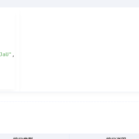
JaU"
,