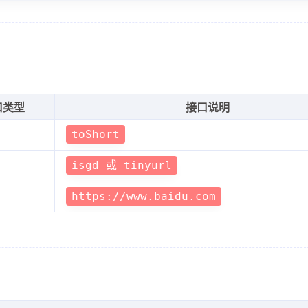
口类型
接口说明
toShort
isgd 或 tinyurl
https://www.baidu.com