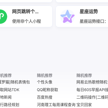
前30，接口信
息：
https://xma-
网页跳转个人小程序
星座运势
api.apifox.cn/
401554644e0
使用非个人小程
星座运势接口
序做跳板跳转个
https://xma-
人小程序
api.apifox.cn/
401549877e
机推荐
随机推荐
随机推荐
暹罗猫]随机表情包
个性头像
网易云热歌榜随机
取网站TDK
QQ昵称获取
每日60S早报API
地新闻
百度热搜
二维码操作[二维码
行路径规划
河南理工每周课程查询
宝贝回家