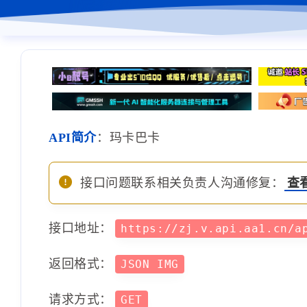
API简介
：玛卡巴卡
接口问题联系相关负责人沟通修复：
查
接口地址：
https://zj.v.api.aa1.cn/
返回格式：
JSON IMG
请求方式：
GET