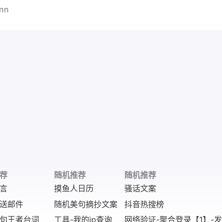
inn
荐
随机推荐
随机推荐
言
摸鱼人日历
骚话文案
送邮件
随机美句摘抄文案
抖音热搜榜
句王者台词
工具-我的ip查询
网络验证-聚合登录【1】-