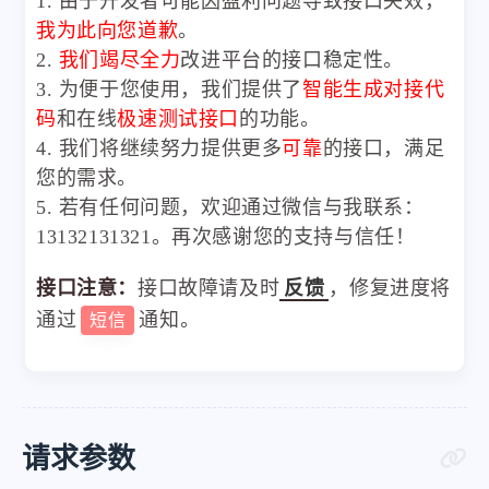
1. 由于开发者可能因盈利问题导致接口失效，
我为此向您道歉
。
2.
我们竭尽全力
改进平台的接口稳定性。
3. 为便于您使用，我们提供了
智能生成对接代
码
和在线
极速测试接口
的功能。
4. 我们将继续努力提供更多
可靠
的接口，满足
您的需求。
5. 若有任何问题，欢迎通过微信与我联系：
13132131321。再次感谢您的支持与信任！
接口注意：
接口故障请及时
反馈
，修复进度将
通过
通知。
短信
请求参数