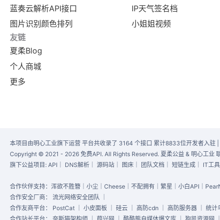
蓝奏云解析API接口
IP天气签名档
图片识别颜色排列
小姐姐视频
友链
夏柔Blog
个人商城
更多
本项目由明心工业旗下运营 平台共收录了 3164 个接口 累计8833位开发者入驻 
Copyright © 2021 - 2026 免费API. All Rights Reserved. 夏柔公益 & 明
旗下公益项目:
API
｜
DNS解析
｜
源码站
｜
图床
｜
团队文档
｜
短链生成
｜
IT工
合作伙伴支持：浑欲不胜簪｜小尘｜Cheese｜不配拥有｜繁星｜小白API｜PearN
合作安全厂商：
流光网络安全团队
｜
合作友商平台：
PostCat
｜
小皮面板
｜
硅云
｜
高防cdn
｜
高防服务器
｜
统计
合作站长平台：
奈斯猫架构师
｜
葭兴网
｜
酷酷熊自媒体爆文库
｜
狗凯资源网