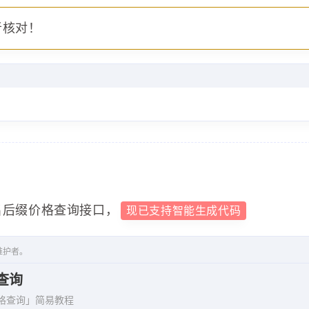
gistrar A"
,
者核对！
"
名后缀价格查询接口，
现已支持智能生成代码
维护者。
查询
价格查询」简易教程