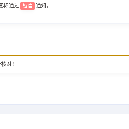
度将通过
通知。
短信
者核对！