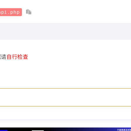
api.php
据请
自行检查