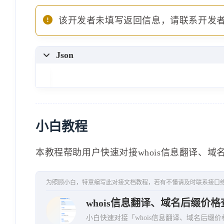
{
"registrarname"
:
"Re
该开发者未填写返回信息，请联系开发
"new"
:
"10.99"
,
"renew"
:
"12.99"
,
Json
"transfer"
:
"9.99"
,
"currencyname"
:
"USD
}
,
// ... 其他价格信息
小白教程
]
}
本教程帮助用户快速对接whois信息翻译、域
}
为照顾小白，特意编写此对接文档教程，若有不懂请及时联系接口
whois信息翻译、域名后缀价格
小白快速对接「whois信息翻译、域名后缀