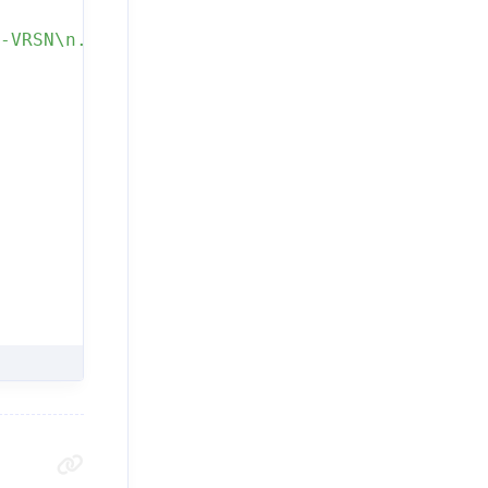
-VRSN\n..."
,