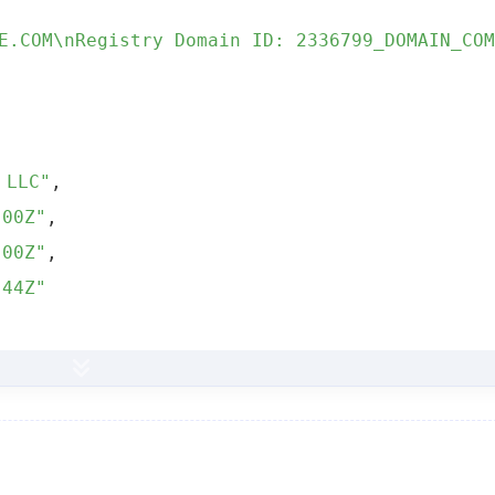
E.COM\nRegistry Domain ID: 2336799_DOMAIN_COM
 LLC"
,
:00Z"
,
:00Z"
,
:44Z"