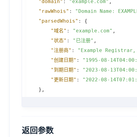
"domain"
:
"example.com"
,
"rawWhois"
:
"Domain Name: EXAMPL
"parsedWhois"
:
{
"域名"
:
"example.com"
,
"状态"
:
"已注册"
,
"注册商"
:
"Example Registrar,
"创建日期"
:
"1995-08-14T04:00
"到期日期"
:
"2023-08-13T04:00
"更新日期"
:
"2022-08-14T07:01
}
,
"priceInfo"
:
{
"domain"
:
"com"
,
"count"
:
5
,
"price"
:
[
返回参数