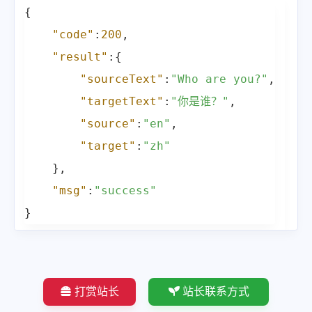
{
"code"
:
200
,
"result"
:
{
"sourceText"
:
"Who are you?"
,
"targetText"
:
"你是谁？"
,
"source"
:
"en"
,
"target"
:
"zh"
}
,
"msg"
:
"success"
}
打赏站长
站长联系方式