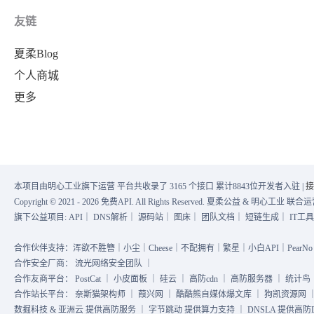
友链
夏柔Blog
个人商城
更多
本项目由明心工业旗下运营 平台共收录了 3165 个接口 累计8843位开发者入驻 |
接
Copyright © 2021 - 2026 免费API. All Rights Reserved. 夏柔公益 & 明心工业 
旗下公益项目:
API
｜
DNS解析
｜
源码站
｜
图床
｜
团队文档
｜
短链生成
｜
IT工
合作伙伴支持：浑欲不胜簪｜小尘｜Cheese｜不配拥有｜繁星｜小白API｜PearNo｜
合作安全厂商：
流光网络安全团队
｜
合作友商平台：
PostCat
｜
小皮面板
｜
硅云
｜
高防cdn
｜
高防服务器
｜
统计鸟
合作站长平台：
奈斯猫架构师
｜
葭兴网
｜
酷酷熊自媒体爆文库
｜
狗凯资源网
数掘科技 & 亚洲云 提供高防服务 ｜ 字节跳动 提供算力支持 ｜ DNSLA 提供高防DN