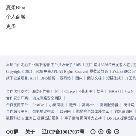
夏柔Blog
个人商城
更多
本项目由明心工业旗下运营 平台共收录了 3165 个接口 累计8836位开发者入驻 |
接
Copyright © 2021 - 2026 免费API. All Rights Reserved. 夏柔公益 & 明心工业 
旗下公益项目:
API
｜
DNS解析
｜
源码站
｜
图床
｜
团队文档
｜
短链生成
｜
IT工
合作伙伴支持：浑欲不胜簪｜小尘｜Cheese｜不配拥有｜繁星｜小白API｜PearNo｜
合作安全厂商：
流光网络安全团队
｜
合作友商平台：
PostCat
｜
小皮面板
｜
硅云
｜
高防cdn
｜
高防服务器
｜
统计鸟
合作站长平台：
奈斯猫架构师
｜
葭兴网
｜
酷酷熊自媒体爆文库
｜
狗凯资源网
数掘科技 & 亚洲云 提供高防服务 ｜ 字节跳动 提供算力支持 ｜ DNSLA 提供高防DN
QQ群
关于
辽ICP备19017037号