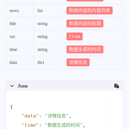
"伊朗外交部传唤乌克兰驻伊代办：此前
]
,
新闻内容的内容列表
news
list
"weiyu"
:
"【微语】只要你的心是晴的，人
新闻内容的标题
title
string
}
,
true
suc
string
"all_data"
:
[
"在这里，每天60秒读懂世界！"
,
数据生成的时间
time
string
"1月31日，农历正月初十，星期二！"
,
详情信息
data
dict
"1、中疾控：春节期间疫情未明显反弹，未发
"2、北京：重点商圈将开展外摆试点，经营者
"3、山西兰花集团莒山煤矿27日发生透水事故
Json
"4、广东佛山一村庄饮水池现15头死猪，村
"5、深圳：为切实控制交通噪声污染，将在全市
{
"6、30日早上，新疆沙雅发生6.1级地震，
"data"
:
"详情信息"
,
"7、中国海警：30日，依法驱离日本\"新世
"time"
:
"数据生成的时间"
,