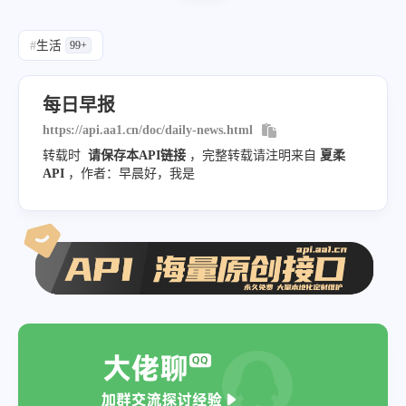
"美国务卿布林肯：不排除用军事手段阻
#
生活
99+
"英媒：由于生活成本创新高，英国50万
"当地30日下午，巴基斯坦边境一清真寺
每日早报
"伊朗外交部传唤乌克兰驻伊代办：此前
https://api.aa1.cn/doc/daily-news.html
]
,
转载时
请保存本API链接
，完整转载请注明来自
夏柔
"weiyu"
:
"【微语】只要你的心是晴的，人
API
，作者：早晨好，我是
}
,
"all_data"
:
[
"在这里，每天60秒读懂世界！"
,
"1月31日，农历正月初十，星期二！"
,
"1、中疾控：春节期间疫情未明显反弹，未发
"2、北京：重点商圈将开展外摆试点，经营者
"3、山西兰花集团莒山煤矿27日发生透水事故
"4、广东佛山一村庄饮水池现15头死猪，村