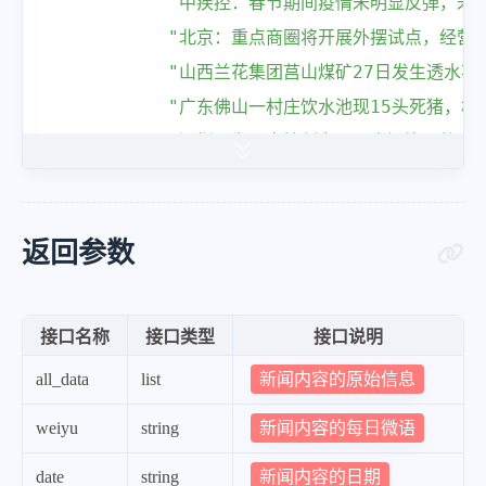
"中疾控：春节期间疫情未明显反弹，未
"北京：重点商圈将开展外摆试点，经营
"山西兰花集团莒山煤矿27日发生透水事
"广东佛山一村庄饮水池现15头死猪，
"深圳：为切实控制交通噪声污染，将在全
"30日早上，新疆沙雅发生6.1级地震
"中国海警：30日，依法驱离日本\"新
"国航、东航、南航公布了2022年业绩预
返回参数
"四川：取消生育登记结婚限制，为保障
"马云在港再晤泰国首富谢国民父子，月
接口名称
接口类型
接口说明
"30日下午，日本福井县高滨核电站4号
新闻内容的原始信息
all_data
list
"美国务卿布林肯：不排除用军事手段阻
"英媒：由于生活成本创新高，英国50万
新闻内容的每日微语
weiyu
string
"当地30日下午，巴基斯坦边境一清真寺
新闻内容的日期
date
string