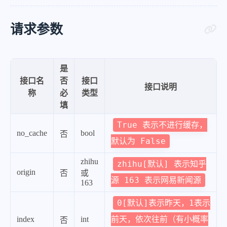
请求参数
是
接口名
否
接口
接口说明
称
必
类型
填
True 表示不进行缓存，
no_cache
bool
否
默认为 False
zhihu
zhihu[默认] 表示知乎
origin
否
或
源 163 表示网易新闻源
163
0[默认]表示昨天，1表示
前天，依次往前（有小概率
index
int
否