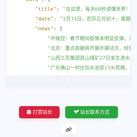
"title"
:
"在这里，每天60秒读懂世界！"
,
"date"
:
"1月31日，农历正月初十，星期二
"news"
:
[
"中疾控：春节期间疫情未明显反弹，未
"北京：重点商圈将开展外摆试点，经营
"山西兰花集团莒山煤矿27日发生透水事
"广东佛山一村庄饮水池现15头死猪，
"深圳：为切实控制交通噪声污染，将在全
"30日早上，新疆沙雅发生6.1级地震
"中国海警：30日，依法驱离日本\"新
"国航、东航、南航公布了2022年业绩预
打赏站长
站长联系方式
"四川：取消生育登记结婚限制，为保障
"马云在港再晤泰国首富谢国民父子，月
"30日下午，日本福井县高滨核电站4号