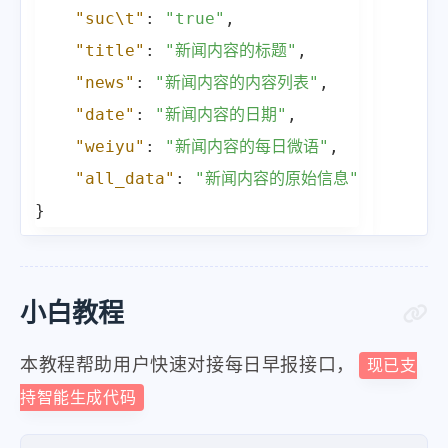
"8、国航、东航、南航公布了2022年业绩预告
"suc\t"
:
"true"
,
"9、四川：取消生育登记结婚限制，为保障未
"title"
:
"新闻内容的标题"
,
"10、马云在港再晤泰国首富谢国民父子，月
"news"
:
"新闻内容的内容列表"
,
"11、30日下午，日本福井县高滨核电站4
"date"
:
"新闻内容的日期"
,
"12、美国务卿布林肯：不排除用军事手段阻
"weiyu"
:
"新闻内容的每日微语"
,
"13、英媒：由于生活成本创新高，英国50
"all_data"
:
"新闻内容的原始信息"
"14、当地30日下午，巴基斯坦边境一清真寺
}
"15、伊朗外交部传唤乌克兰驻伊代办：此前
"【微语】只要你的心是晴的，人生就没有雨天
]
小白教程
}
本教程帮助用户快速对接每日早报接口，
现已支
持智能生成代码