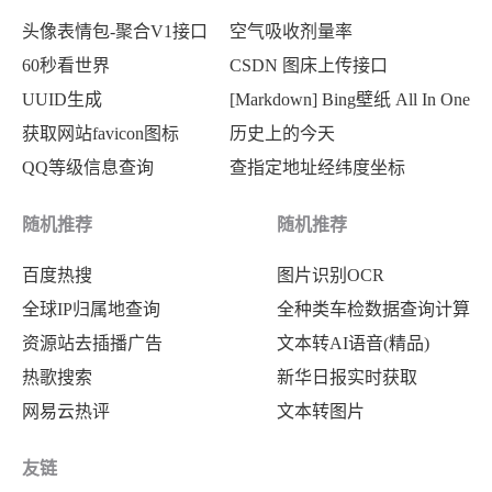
头像表情包-聚合V1接口
空气吸收剂量率
60秒看世界
CSDN 图床上传接口
UUID生成
[Markdown] Bing壁纸 All In One
获取网站favicon图标
历史上的今天
QQ等级信息查询
查指定地址经纬度坐标
随机推荐
随机推荐
百度热搜
图片识别OCR
全球IP归属地查询
全种类车检数据查询计算
资源站去插播广告
文本转AI语音(精品)
热歌搜索
新华日报实时获取
网易云热评
文本转图片
友链