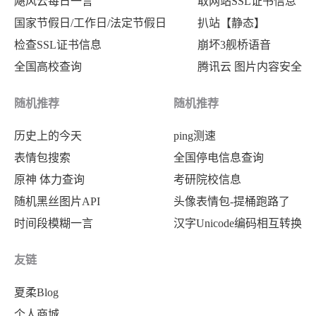
飓风云每日一言
取网站SSL证书信息
国家节假日/工作日/法定节假日
扒站【静态】
检查SSL证书信息
崩坏3舰桥语音
全国高校查询
腾讯云 图片内容安全
随机推荐
随机推荐
历史上的今天
ping测速
表情包搜索
全国停电信息查询
原神 体力查询
考研院校信息
随机黑丝图片API
头像表情包-提桶跑路了
时间段模糊一言
汉字Unicode编码相互转换
友链
夏柔Blog
个人商城