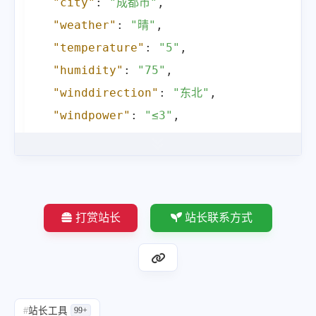
"city"
:
"成都市"
,
"weather"
:
"晴"
,
"temperature"
:
"5"
,
"humidity"
:
"75"
,
"winddirection"
:
"东北"
,
"windpower"
:
"≤3"
,
"reporttime"
:
"2026-01-09 20:02:35"
}
}
打赏站长
站长联系方式
#
站长工具
99+