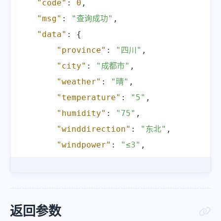
"code"
:
0
,
"msg"
:
"查询成功"
,
"data"
:
{
"province"
:
"四川"
,
"city"
:
"成都市"
,
"weather"
:
"晴"
,
"temperature"
:
"5"
,
"humidity"
:
"75"
,
"winddirection"
:
"东北"
,
"windpower"
:
"≤3"
,
"reporttime"
:
"2026-01-09 20:02:3
}
}
返回参数