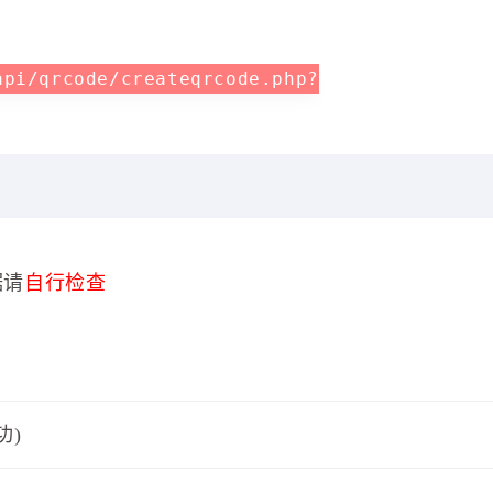
api/qrcode/createqrcode.php?
据请
自行检查
功)