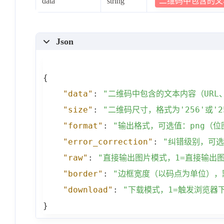
二维码中包含的文
data
string
Json
{
"data"
:
"二维码中包含的文本内容（URL
"size"
:
"二维码尺寸，格式为'256'或'25
"format"
:
"输出格式，可选值：png（位
"error_correction"
:
"纠错级别，可选值
"raw"
:
"直接输出图片模式，1=直接输出图
"border"
:
"边框宽度（以码点为单位），
"download"
:
"下载模式，1=触发浏览器
}