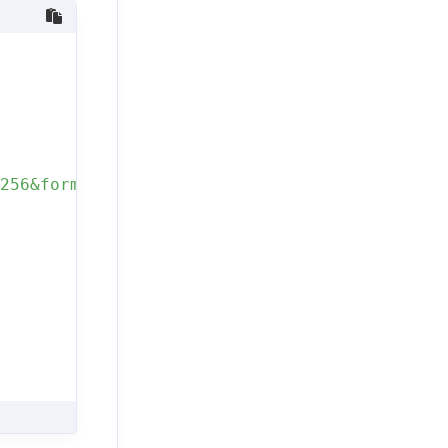
x256&format=png&error_correction=M&border=2"
,
a=Example&raw=1&size=256x256&format=png"