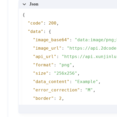
Json
{
"code"
:
200
,
"data"
:
{
"image_base64"
:
"data:image/png;
"image_url"
:
"https://api.2dcode
"api_url"
:
"https://api.xunjinlu
"format"
:
"png"
,
"size"
:
"256x256"
,
"data_content"
:
"Example"
,
"error_correction"
:
"M"
,
"border"
:
2
,
"direct_image_url"
:
"https://api
}
,