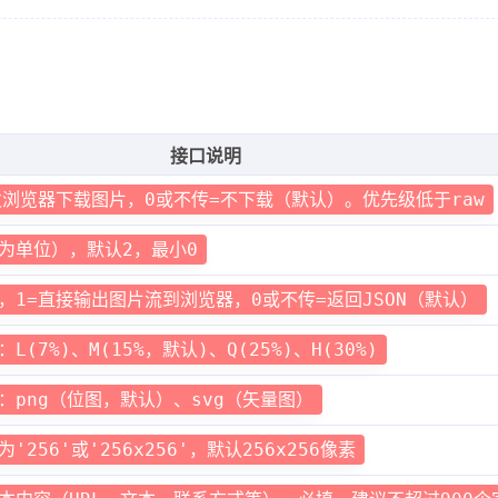
接口说明
发浏览器下载图片，0或不传=不下载（默认）。优先级低于raw
为单位），默认2，最小0
为空"
，1=直接输出图片流到浏览器，0或不传=返回JSON（默认）
(7%)、M(15%，默认)、Q(25%)、H(30%)
：png（位图，默认）、svg（矢量图）
256'或'256x256'，默认256x256像素
r: 503"