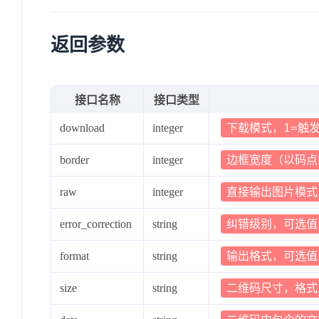
"message"
:
"success"
}
返回参数
接口名称
接口类型
{
下载模式，1=触
download
integer
"code"
:
400
,
"data"
:
null
,
边框宽度（以码点
border
integer
"message"
:
"参数验证失败: data参数不能
直接输出图片模式
raw
integer
}
{
纠错级别，可选值：L
error_correction
string
"code"
:
502
,
输出格式，可选值
format
string
"data"
:
null
,
二维码尺寸，格式为'
size
string
"message"
:
"二维码生成失败: HTTP Erro
}