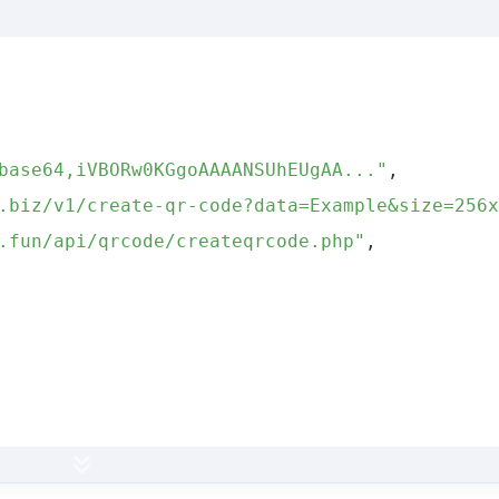
base64,iVBORw0KGgoAAAANSUhEUgAA..."
,
.biz/v1/create-qr-code?data=Example&size=256
.fun/api/qrcode/createqrcode.php"
,
.xunjinlu.fun/api/qrcode/createqrcode.php?dat