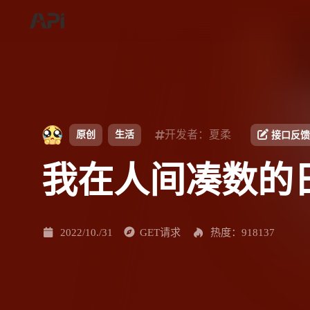
开发者：夏柔
原创
生活
接口反馈
我在人间凑数的
2022/10./31
GET请求
热度：918137