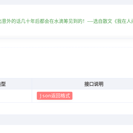
出意外的话几十年后都会在水滴筹见到的！——选自散文《我在人
类型
接口说明
json返回格式