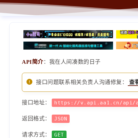
API简介
：我在人间凑数的日子
接口问题联系相关负责人沟通修复：
查
接口地址：
https://v.api.aa1.cn/api/
返回格式：
JSON
请求方式：
GET