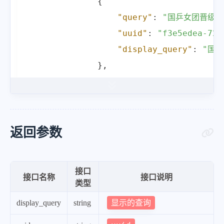
{
"query"
:
"国乒女团晋级决
"uuid"
:
"f3e5edea-72c
"display_query"
:
"国
}
,
{
"query"
:
"国乒男团晋级决
"uuid"
:
"b861e68f-eb5
"display_query"
:
"国
返回参数
}
,
{
接口
"query"
:
"沪深两市成交额
接口名称
接口说明
类型
"uuid"
:
"a6a6c944-14f
显示的查询
display_query
string
"display_query"
:
"沪深