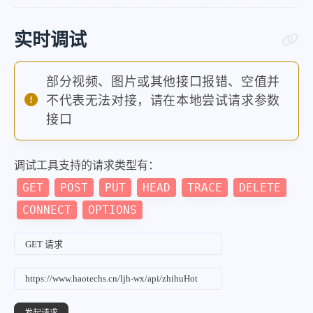
"uuid"
:
"6f222488-371
"display_query"
:
"「
实时调试
}
,
{
部分视频、图片或其他接口报错、空值并
"query"
:
"全红婵大哥回应
不代表无法对接，请在本地尝试请求参数
"uuid"
:
"9fdcb251-a2b
接口
"display_query"
:
"全
}
调试工具支持的请求类型有：
]
GET
POST
PUT
HEAD
TRACE
DELETE
}
CONNECT
OPTIONS
}
,
"success"
:
true
,
"fail"
:
false
}