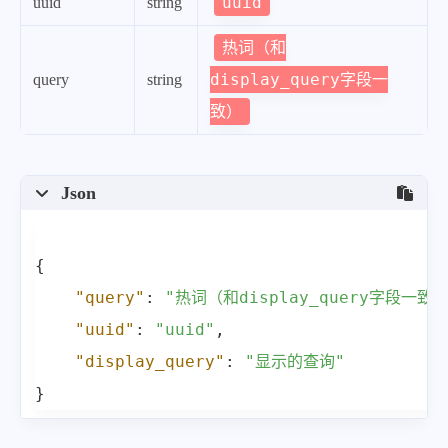
}
,
uuid
uuid
string
{
热词（和
"query"
:
"张本智和"
,
display_query字段一
query
string
"uuid"
:
"28c0b096-771
致）
"display_query"
:
"张本
}
,
Json
{
"query"
:
"美国西北大学吴
"uuid"
:
"ef030537-c92
{
"display_query"
:
"美
"query"
:
"热词（和display_query字段一致）
}
,
"uuid"
:
"uuid"
,
{
"display_query"
:
"显示的查询"
"query"
:
"我国成功发射千
}
"uuid"
:
"2beb1669-9f9