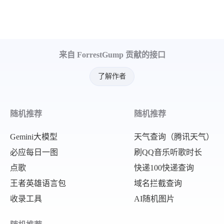
}
,
{
"query"
:
"「名侦探柯南：百万美元的五棱
来自 ForrestGump 贡献的接口
"uuid"
:
"6f222488-371e-4501-be0
"display_query"
:
"「名侦探柯南：百
了解作者
}
,
{
随机推荐
随机推荐
"query"
:
"全红婵大哥回应直播带货"
,
"uuid"
:
"9fdcb251-a2b3-4e09-b25
Gemini大模型
天气查询（腾讯天气）
"display_query"
:
"全红婵大哥回应直
必应每日一图
刷QQ音乐听歌时长
点歌
快递100快递查询
}
王者英雄语言包
域名拦截查询
]
收录工具
AI随机图片
}
}
,