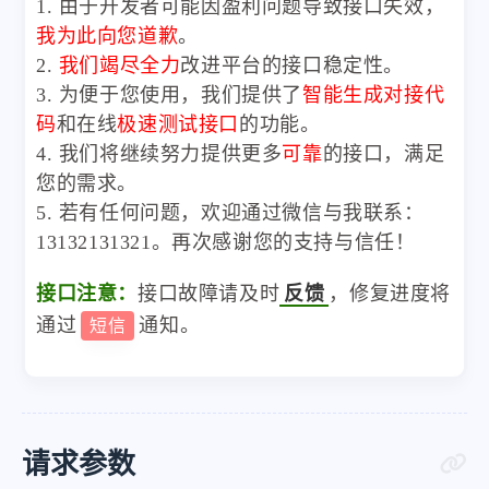
1. 由于开发者可能因盈利问题导致接口失效，
我为此向您道歉
。
2.
我们竭尽全力
改进平台的接口稳定性。
3. 为便于您使用，我们提供了
智能生成对接代
码
和在线
极速测试接口
的功能。
4. 我们将继续努力提供更多
可靠
的接口，满足
您的需求。
5. 若有任何问题，欢迎通过微信与我联系：
13132131321。再次感谢您的支持与信任！
接口注意：
接口故障请及时
反馈
，修复进度将
通过
通知。
短信
请求参数