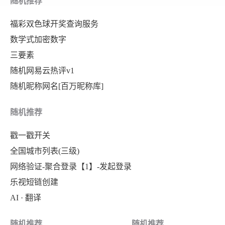
随机推荐
"success"
:
true
,
福彩双色球开奖查询服务
"fail"
:
false
数学式加密数字
}
三要素
随机网易云热评v1
随机昵称网名[百万昵称库]
随机推荐
戳一戳开关
全国城市列表(三级)
网络验证-聚合登录【1】-发起登录
乐视短链创建
AI · 翻译
随机推荐
随机推荐