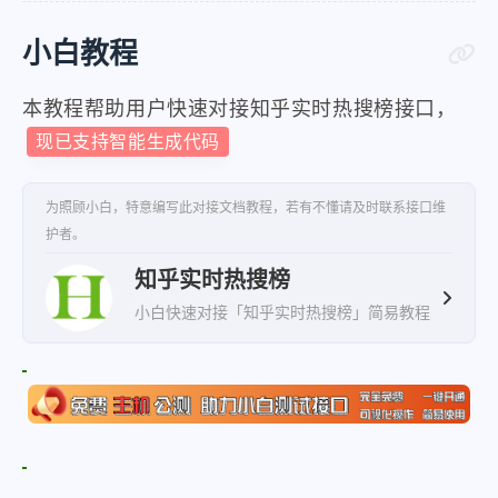
"display_query"
:
"我
}
,
小白教程
{
本教程帮助用户快速对接知乎实时热搜榜接口，
"query"
:
"美国经济怎么了
现已支持智能生成代码
"uuid"
:
"f5ba24f5-5b3
"display_query"
:
"美
为照顾小白，特意编写此对接文档教程，若有不懂请及时联系接口维
}
,
护者。
{
知乎实时热搜榜
"query"
:
"中国三大球本届
小白快速对接「知乎实时热搜榜」简易教程
"uuid"
:
"f9e62937-703
"display_query"
:
"中
}
,
{
"query"
:
"「名侦探柯南：