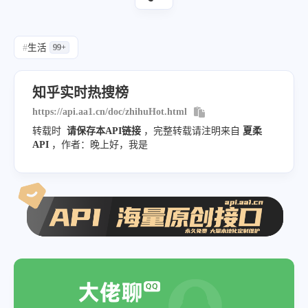
"query"
:
"沪深两市成交额突破5000亿"
"uuid"
:
"a6a6c944-14f9-4dca-804
#
生活
99+
"display_query"
:
"沪深两市成交额突破
}
,
知乎实时热搜榜
{
https://api.aa1.cn/doc/zhihuHot.html
"query"
:
"张本智和"
,
转载时
请保存本API链接
，完整转载请注明来自
夏柔
"uuid"
:
"28c0b096-7710-4e13-af1
API
，作者：晚上好，我是
"display_query"
:
"张本智和"
}
,
{
"query"
:
"美国西北大学吴瑛教授去世"
,
"uuid"
:
"ef030537-c92d-4f92-834
"display_query"
:
"美国西北大学吴瑛
}
,