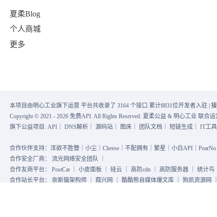
夏柔Blog
个人商城
更多
本项目由明心工业旗下运营 平台共收录了 3164 个接口 累计8831位开发者入驻 |
接
Copyright © 2021 - 2026 免费API. All Rights Reserved. 夏柔公益 & 明心工业 
旗下公益项目:
API
｜
DNS解析
｜
源码站
｜
图床
｜
团队文档
｜
短链生成
｜
IT工
合作伙伴支持：浑欲不胜簪｜小尘｜Cheese｜不配拥有｜繁星｜小白API｜PearNo｜
合作安全厂商：
流光网络安全团队
｜
合作友商平台：
PostCat
｜
小皮面板
｜
硅云
｜
高防cdn
｜
高防服务器
｜
统计鸟
合作站长平台：
奈斯猫架构师
｜
葭兴网
｜
酷酷熊自媒体爆文库
｜
狗凯资源网
数掘科技 & 亚洲云 提供高防服务 ｜ 字节跳动 提供算力支持 ｜ DNSLA 提供高防DN
QQ群
关于
辽ICP备19017037号