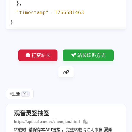
}
,
"timestamp"
:
1766581463
}
打赏站长
站长联系方式
#
生活
99+
观音灵签抽签
https://api.aa1.cn/doc/chouqian.html
转载时
请保存本API链接
，完整转载请注明来自
夏柔