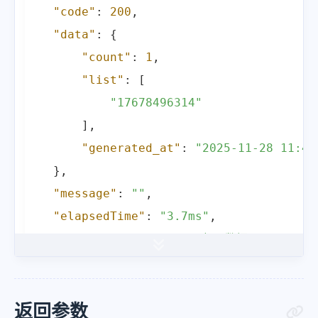
"code"
:
200
,
"data"
:
{
"count"
:
1
,
"list"
:
[
"17678496314"
]
,
"generated_at"
:
"2025-11-28 11:46
}
,
"message"
:
""
,
"elapsedTime"
:
"3.7ms"
,
"providerName"
:
"ISAS起零数据：https:\/\
}
返回参数